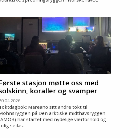
Første stasjon møtte oss med
solskinn, koraller og svamper
20.04.2026
Toktdagbok: Mareano sitt andre tokt til
Mohnsryggen på Den arktiske midthavsryggen
(AMOR) har startet med nydelige værforhold og
rolig seilas.