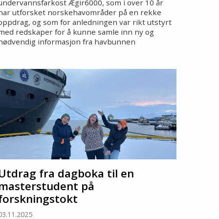
undervannsfarkost Ægir6000, som i over 10 år
har utforsket norskehavområder på en rekke
oppdrag, og som for anledningen var rikt utstyrt
med redskaper for å kunne samle inn ny og
nødvendig informasjon fra havbunnen
Utdrag fra dagboka til en
masterstudent på
forskningstokt
03.11.2025