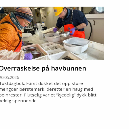
Overraskelse på havbunnen
20.05.2026
Toktdagbok: Først dukket det opp store
mengder børstemark, deretter en haug med
beinrester. Plutselig var et “kjedelig” dykk blitt
veldig spennende.