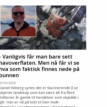
- Vanligvis får man bare sett
havoverflaten. Men nå får vi se
hva som faktisk finnes nede på
bunnen
30.04.2026
Daniel Wiberg synes det er fascinerende å se
ukjente landskap som kan være alt fra flere
millioner år gamle til hendelser som skjedde i
går. Han er nå på tokt til Den midt-
atlantiske spredningsryggen i Norskehavet.