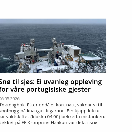
Snø til sjøs: Ei uvanleg oppleving
for våre portugisiske gjester
06.05.2026
Toktdagbok: Etter endå ei kort natt, vaknar vi til
snøfnugg på kuauga i lugarane. Ein kjapp kik ut
før vaktskiftet (klokka 04:00) bekrefta mistanken:
dekket på FF Kronprins Haakon var dekt i snø.