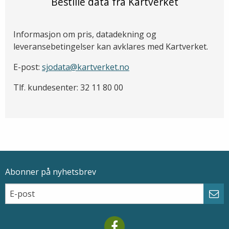
Bestille data fra Kartverket
Informasjon om pris, datadekning og
leveransebetingelser kan avklares med Kartverket.
E-post:
sjodata@kartverket.no
Tlf. kundesenter: 32 11 80 00
Abonner på nyhetsbrev
Epostadresse
Email
Abo
Mareano facebook