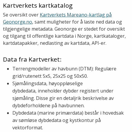
Kartverkets kartkatalog
Se oversikt over
Kartverkets Mareano-kartlag på
Geonorge.no
, samt muligheter for å laste ned data og
tilgjengelige metadata. Geonorge er stedet for oversikt
og tilgang til offentlige kartdata i Norge, kartkataloger,
kartdatapakker, nedlasting av kartdata, API-er.
Data fra Kartverket:
Terrengmodeller av havbunn (DTM): Regulære
grid/rutenett 5x5, 25x25 og 50x50.
Sjømålingsdata, høyoppløselige
dybdedata, inneholder dybder registert under
sjømåling. Disse gir en detaljrik beskrivelse av
dybdeforholdene på havbunnen.
Dybdedata (marine primærdata) består i hovedsak
av sømløse dybdedata og kystkontur på
vektorformat.