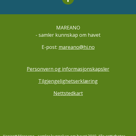
MAREANO
- samler kunnskap om havet
E-post:
mareano@hi.no
Personvern og informasjonskapsler
Tilgjengelighetserklæring
Nettstedkart
Kopirett Mareano - samler kunnskap om havet 2019. Alle rettigheter