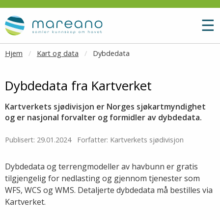
Gå til hovedinnhold
M
☰
Hjem
Kart og data
Dybdedata
Dybdedata fra Kartverket
Kartverkets sjødivisjon er Norges sjøkartmyndighet
og er nasjonal forvalter og formidler av dybdedata.
Publisert: 29.01.2024
Forfatter: Kartverkets sjødivisjon
Dybdedata og terrengmodeller av havbunn er gratis
tilgjengelig for nedlasting og gjennom tjenester som
WFS, WCS og WMS. Detaljerte dybdedata må bestilles via
Kartverket.