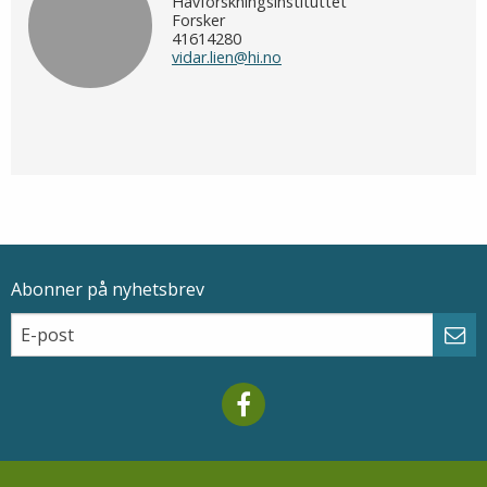
Havforskningsinstituttet
Forsker
41614280
vidar.lien@hi.no
Abonner på nyhetsbrev
Epostadresse
Email
Abo
Mareano facebook