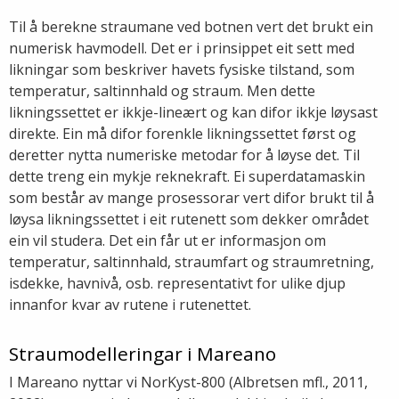
Til å berekne straumane ved botnen vert det brukt ein
numerisk havmodell. Det er i prinsippet eit sett med
likningar som beskriver havets fysiske tilstand, som
temperatur, saltinnhald og straum. Men dette
likningssettet er ikkje-lineært og kan difor ikkje løysast
direkte. Ein må difor forenkle likningssettet først og
deretter nytta numeriske metodar for å løyse det. Til
dette treng ein mykje reknekraft. Ei superdatamaskin
som består av mange prosessorar vert difor brukt til å
løysa likningssettet i eit rutenett som dekker området
ein vil studera. Det ein får ut er informasjon om
temperatur, saltinnhald, straumfart og straumretning,
isdekke, havnivå, osb. representativt for ulike djup
innanfor kvar av rutene i rutenettet.
Straumodelleringar i Mareano
I Mareano nyttar vi NorKyst-800 (Albretsen mfl., 2011,