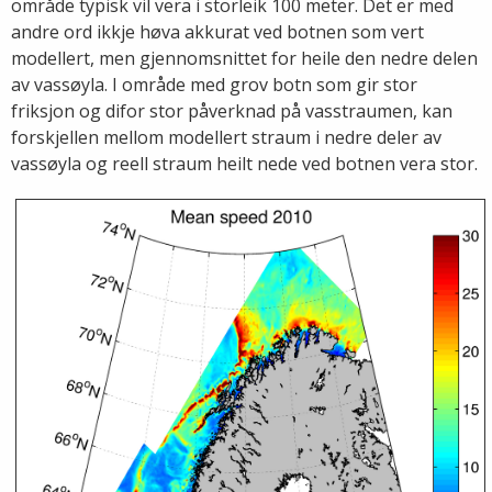
område typisk vil vera i storleik 100 meter. Det er med
andre ord ikkje høva akkurat ved botnen som vert
modellert, men gjennomsnittet for heile den nedre delen
av vassøyla. I område med grov botn som gir stor
friksjon og difor stor påverknad på vasstraumen, kan
forskjellen mellom modellert straum i nedre deler av
vassøyla og reell straum heilt nede ved botnen vera stor.