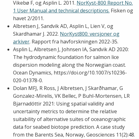
Vikebø F, og Asplin L. 2011.
NorKyst-800 Report No.
1 User Manual and technical descriptions.
Fisken og
havet 2/2011.
Albretsen J, Sandvik AD, Asplin L, Lien V, og
Skardhamar J. 2022.
NorKyst800: versjoner og
arkiver
. Rapport fra havforskningen 2022-35.
Asplin L, Albretsen J, Johnsen IA, Sandvik AD 2020:
The hydrodynamic foundation for salmon lice
dispersion modeling along the Norwegian coast.
Ocean Dynamics, https://doi.org/10.1007/s10236-
020-01378-0.
Dolan MFJ, R Ross, J Albretsen, J Skarðhamar, G
Gonzalez-Mirelis, VK Bellec, P Buhl-Mortensen, LR
Bjarnadóttir 2021: Using spatial validity and
uncertainty metrics to determine the relative
suitability of alternative suites of oceanographic
data for seabed biotope prediction. A case study
from the Barents Sea, Norway, Geosciences 11(2):48.