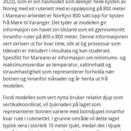
2022), som er ein havmodell som dekkjer heile kysten av
Noreg med eit rutenett med ei oppløysing på 800 meter.
I Mareano-arbeidet er NorKyst-800 satt opp for kysten
frå Møre til Varanger. Det tyder at modellen gir
informasjon om havet sin tilstand som eit gjennomsnitt
innanfor ruter på 800 x 800 meter. Denne informasjonen
vert skriven ut for kvar time, slik at òg prosessar som
tidevatn er inkludert i resultata og kan studerast.
Spesifikt for Mareano er informasjon om minimums- og
maksimumsverdiar av temperatur, saltinnhald og
straumhastigheit som representerer forholda nær
botnen og innanfor månader og år henta ut frå
modellen.
Fordi modellen som vert nytta bruker relativt djup som
vertikalkoordinat, vil tjuknaden på laget som
representerer botnen variere med botndjupet innanfor
kvar rute i rutenettet. I grunne område vil dette laget
typisk vera i storleik 10 meter tjukt, medan det i djupe