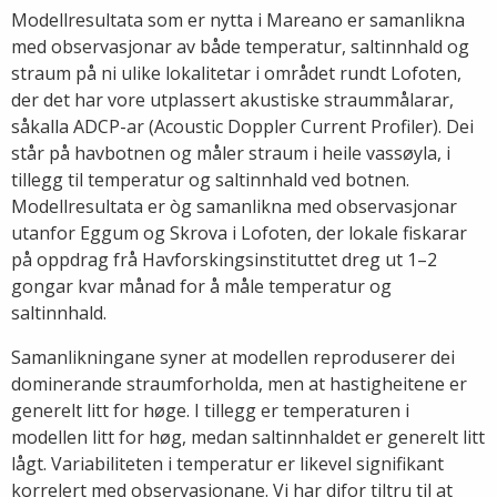
Modellresultata som er nytta i Mareano er samanlikna
med observasjonar av både temperatur, saltinnhald og
straum på ni ulike lokalitetar i området rundt Lofoten,
der det har vore utplassert akustiske straummålarar,
såkalla ADCP-ar (Acoustic Doppler Current Profiler). Dei
står på havbotnen og måler straum i heile vassøyla, i
tillegg til temperatur og saltinnhald ved botnen.
Modellresultata er òg samanlikna med observasjonar
utanfor Eggum og Skrova i Lofoten, der lokale fiskarar
på oppdrag frå Havforskingsinstituttet dreg ut 1–2
gongar kvar månad for å måle temperatur og
saltinnhald.
Samanlikningane syner at modellen reproduserer dei
dominerande straumforholda, men at hastigheitene er
generelt litt for høge. I tillegg er temperaturen i
modellen litt for høg, medan saltinnhaldet er generelt litt
lågt. Variabiliteten i temperatur er likevel signifikant
korrelert med observasjonane. Vi har difor tiltru til at