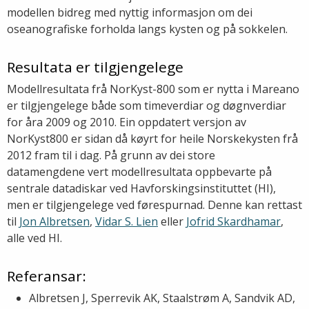
modellen bidreg med nyttig informasjon om dei
oseanografiske forholda langs kysten og på sokkelen.
Resultata er tilgjengelege
Modellresultata frå NorKyst-800 som er nytta i Mareano
er tilgjengelege både som timeverdiar og døgnverdiar
for åra 2009 og 2010. Ein oppdatert versjon av
NorKyst800 er sidan då køyrt for heile Norskekysten frå
2012 fram til i dag. På grunn av dei store
datamengdene vert modellresultata oppbevarte på
sentrale datadiskar ved Havforskingsinstituttet (HI),
men er tilgjengelege ved førespurnad. Denne kan rettast
til
Jon Albretsen
,
Vidar S. Lien
eller
Jofrid Skardhamar
,
alle ved HI.
Referansar:
Albretsen J, Sperrevik AK, Staalstrøm A, Sandvik AD,