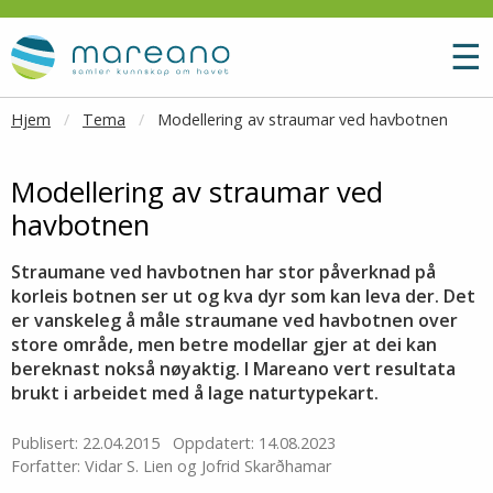
Gå til hovedinnhold
M
☰
Hjem
Tema
Modellering av straumar ved havbotnen
Modellering av straumar ved
havbotnen
Straumane ved havbotnen har stor påverknad på
korleis botnen ser ut og kva dyr som kan leva der. Det
er vanskeleg å måle straumane ved havbotnen over
store område, men betre modellar gjer at dei kan
bereknast nokså nøyaktig. I Mareano vert resultata
brukt i arbeidet med å lage naturtypekart.
Publisert: 22.04.2015
Oppdatert: 14.08.2023
Forfatter: Vidar S. Lien og Jofrid Skarðhamar