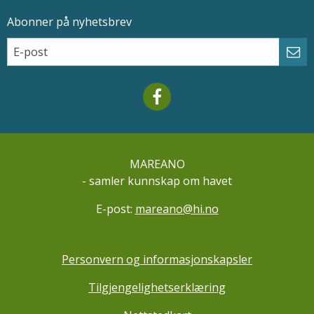
Abonner på nyhetsbrev
Epostadresse
Email
Abo
Mareano facebook
MAREANO
- samler kunnskap om havet
E-post:
mareano@hi.no
Personvern og informasjonskapsler
Tilgjengelighetserklæring