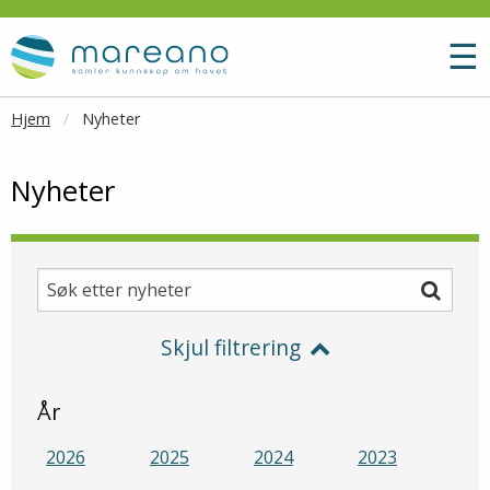
Gå til hovedinnhold
M
☰
Hjem
Nyheter
Nyheter
Søk etter nyheter
Søk
Skjul filtrering
År
2026
2025
2024
2023