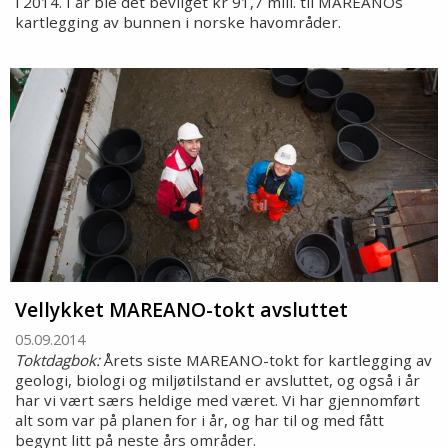
i 2014. I år ble det bevilget kr 91,7 mill. til MAREANOs
kartlegging av bunnen i norske havområder.
Vellykket MAREANO-tokt avsluttet
05.09.2014
Toktdagbok:
Årets siste MAREANO-tokt for kartlegging av
geologi, biologi og miljøtilstand er avsluttet, og også i år
har vi vært særs heldige med været. Vi har gjennomført
alt som var på planen for i år, og har til og med fått
begynt litt på neste års områder.