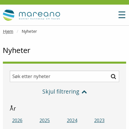
Gå til hovedinnhold
M
☰
Hjem
Nyheter
Nyheter
Søk etter nyheter
Søk
Skjul filtrering
År
2026
2025
2024
2023