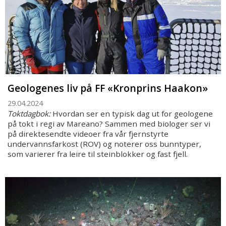
Geologenes liv på FF «Kronprins Haakon»
29.04.2024
Toktdagbok:
Hvordan ser en typisk dag ut for geologene
på tokt i regi av Mareano? Sammen med biologer ser vi
på direktesendte videoer fra vår fjernstyrte
undervannsfarkost (ROV) og noterer oss bunntyper,
som varierer fra leire til steinblokker og fast fjell.