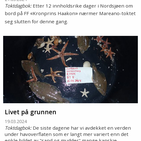
Toktdagbok:
Etter 12 innholdsrike dager i Nordsjøen om
bord på FF
Kronprins Haakon
nærmer Mareano-toktet
«
»
seg slutten for denne gang.
Livet på grunnen
19.03.2024
Toktdagbok:
De siste dagene har vi avdekket en verden
under havoverflaten som er langt mer variert enn det
enkle bildet av "sand og mudder" mange kanskje