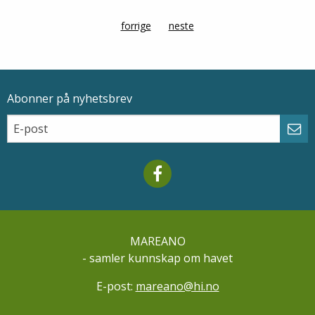
forrige
page
neste
side
Abonner på nyhetsbrev
Epostadresse
Email
Abo
Mareano facebook
MAREANO
- samler kunnskap om havet
E-post:
mareano@hi.no