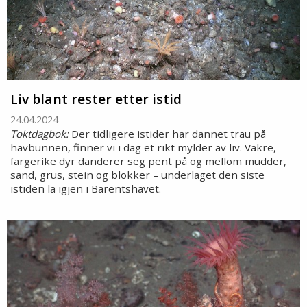
Liv blant rester etter istid
24.04.2024
Toktdagbok:
Der tidligere istider har dannet trau på
havbunnen, finner vi i dag et rikt mylder av liv. Vakre,
fargerike dyr danderer seg pent på og mellom mudder,
sand, grus, stein og blokker – underlaget den siste
istiden la igjen i Barentshavet.