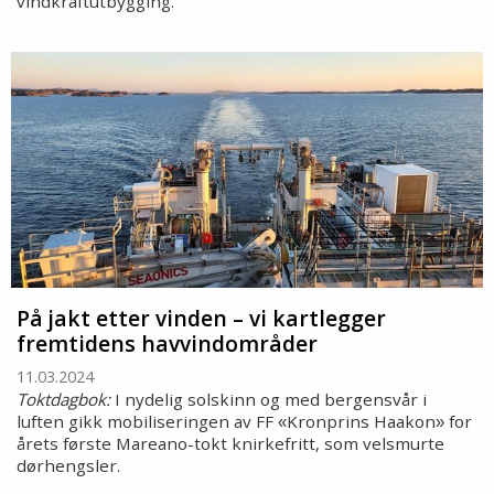
vindkraftutbygging.
På jakt etter vinden – vi kartlegger
fremtidens havvindområder
11.03.2024
Toktdagbok:
I nydelig solskinn og med bergensvår i
luften gikk mobiliseringen av FF
Kronprins Haakon
for
«
»
årets første Mareano-tokt knirkefritt, som velsmurte
dørhengsler.