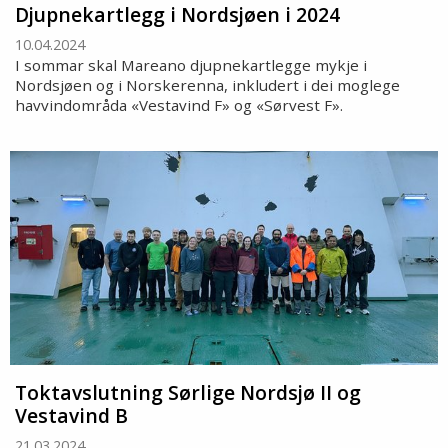
Djupnekartlegg i Nordsjøen i 2024
10.04.2024
I sommar skal Mareano djupnekartlegge mykje i
Nordsjøen og i Norskerenna, inkludert i dei moglege
havvindområda «Vestavind F» og «Sørvest F».
Toktavslutning Sørlige Nordsjø II og
Vestavind B
21.03.2024