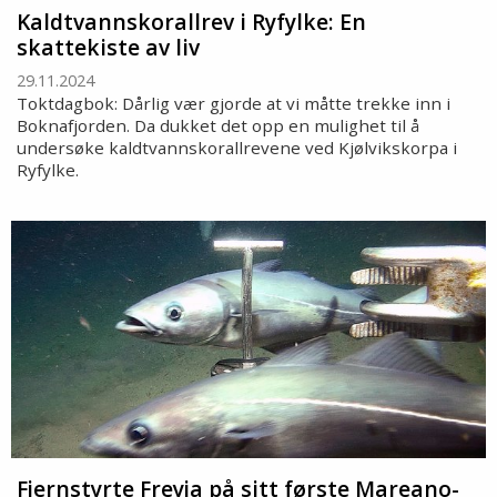
Kaldtvannskorallrev i Ryfylke: En
skattekiste av liv
29.11.2024
Toktdagbok: Dårlig vær gjorde at vi måtte trekke inn i
Boknafjorden. Da dukket det opp en mulighet til å
undersøke kaldtvannskorallrevene ved Kjølvikskorpa i
Ryfylke.
Fjernstyrte Freyja på sitt første Mareano-