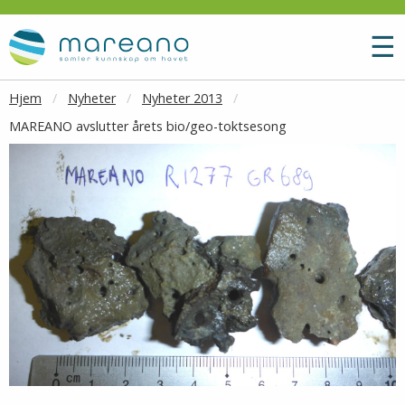
Gå til hovedinnhold
M
☰
Hjem
Nyheter
Nyheter 2013
MAREANO avslutter årets bio/geo-toktsesong