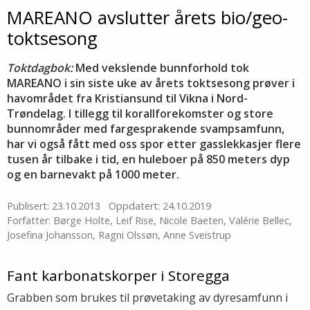
MAREANO avslutter årets bio/geo-
toktsesong
Toktdagbok:
Med vekslende bunnforhold tok
MAREANO i sin siste uke av årets toktsesong prøver i
havområdet fra Kristiansund til Vikna i Nord-
Trøndelag. I tillegg til korallforekomster og store
bunnområder med fargesprakende svampsamfunn,
har vi også fått med oss spor etter gasslekkasjer flere
tusen år tilbake i tid, en huleboer på 850 meters dyp
og en barnevakt på 1000 meter.
Publisert: 23.10.2013
Oppdatert: 24.10.2019
Forfatter: Børge Holte, Leif Rise, Nicole Baeten, Valérie Bellec,
Josefina Johansson, Ragni Olssøn, Anne Sveistrup
Fant karbonatskorper i Storegga
Grabben som brukes til prøvetaking av dyresamfunn i