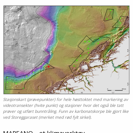
Stasjonskart (prøvepunkter) for hele høsttoktet med markering av
videotransekter (hvite punkt) og stasjoner hvor det også ble tatt
prøver og utført bunntråling. Funn av karbonatskorpe ble gjort like
ved Storeggaraset (merket med rød fylt sirkel).