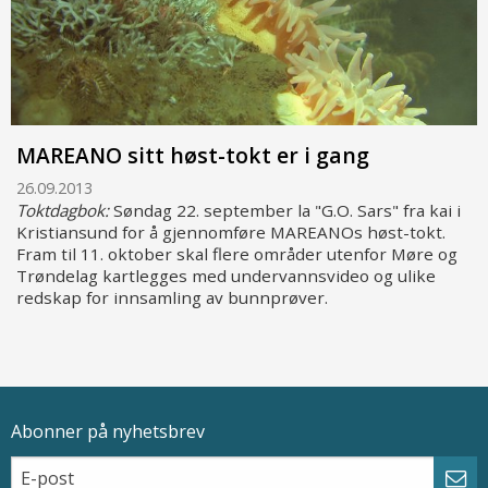
MAREANO sitt høst-tokt er i gang
26.09.2013
Toktdagbok:
Søndag 22. september la "G.O. Sars" fra kai i
Kristiansund for å gjennomføre MAREANOs høst-tokt.
Fram til 11. oktober skal flere områder utenfor Møre og
Trøndelag kartlegges med undervannsvideo og ulike
redskap for innsamling av bunnprøver.
Abonner på nyhetsbrev
Epostadresse
Email
Abo