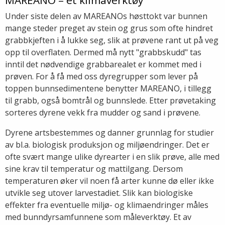
MAREANO – et klimaverktøy
Under siste delen av MAREANOs høsttokt var bunnen
mange steder preget av stein og grus som ofte hindret
grabbkjeften i å lukke seg, slik at prøvene rant ut på veg
opp til overflaten. Dermed må nytt "grabbskudd" tas
inntil det nødvendige grabbarealet er kommet med i
prøven. For å få med oss dyregrupper som lever på
toppen bunnsedimentene benytter MAREANO, i tillegg
til grabb, også bomtrål og bunnslede. Etter prøvetaking
sorteres dyrene vekk fra mudder og sand i prøvene.
Dyrene artsbestemmes og danner grunnlag for studier
av bl.a. biologisk produksjon og miljøendringer. Det er
ofte svært mange ulike dyrearter i en slik prøve, alle med
sine krav til temperatur og mattilgang. Dersom
temperaturen øker vil noen få arter kunne dø eller ikke
utvikle seg utover larvestadiet. Slik kan biologiske
effekter fra eventuelle miljø- og klimaendringer måles
med bunndyrsamfunnene som måleverktøy. Et av