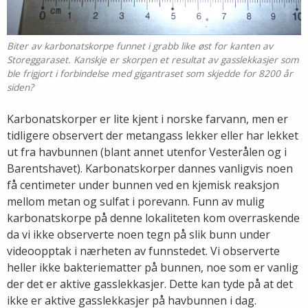
Biter av karbonatskorpe funnet i grabb like øst for kanten av
Storeggaraset. Kanskje er skorpen et resultat av gasslekkasjer som
ble frigjort i forbindelse med gigantraset som skjedde for 8200 år
siden?
Karbonatskorper er lite kjent i norske farvann, men er
tidligere observert der metangass lekker eller har lekket
ut fra havbunnen (blant annet utenfor Vesterålen og i
Barentshavet). Karbonatskorper dannes vanligvis noen
få centimeter under bunnen ved en kjemisk reaksjon
mellom metan og sulfat i porevann. Funn av mulig
karbonatskorpe på denne lokaliteten kom overraskende
da vi ikke observerte noen tegn på slik bunn under
videoopptak i nærheten av funnstedet. Vi observerte
heller ikke bakteriematter på bunnen, noe som er vanlig
der det er aktive gasslekkasjer. Dette kan tyde på at det
ikke er aktive gasslekkasjer på havbunnen i dag.