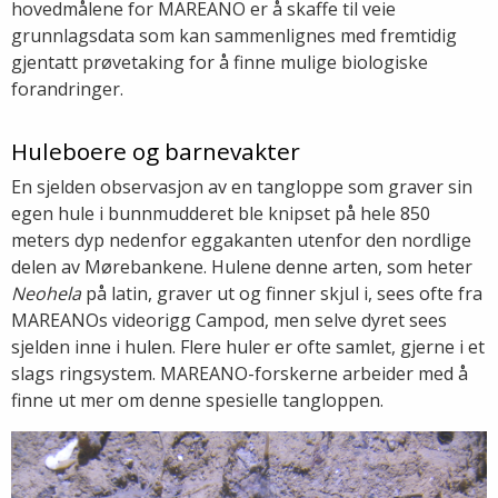
hovedmålene for MAREANO er å skaffe til veie
grunnlagsdata som kan sammenlignes med fremtidig
gjentatt prøvetaking for å finne mulige biologiske
forandringer.
Huleboere og barnevakter
En sjelden observasjon av en tangloppe som graver sin
egen hule i bunnmudderet ble knipset på hele 850
meters dyp nedenfor eggakanten utenfor den nordlige
delen av Mørebankene. Hulene denne arten, som heter
Neohela
på latin, graver ut og finner skjul i, sees ofte fra
MAREANOs videorigg Campod, men selve dyret sees
sjelden inne i hulen. Flere huler er ofte samlet, gjerne i et
slags ringsystem. MAREANO-forskerne arbeider med å
finne ut mer om denne spesielle tangloppen.