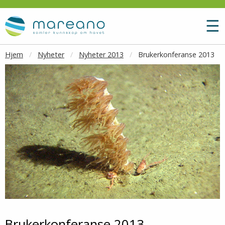
Gå til hovedinnhold
M
☰
Hjem
Nyheter
Nyheter 2013
Brukerkonferanse 2013
Brukerkonferanse 2013