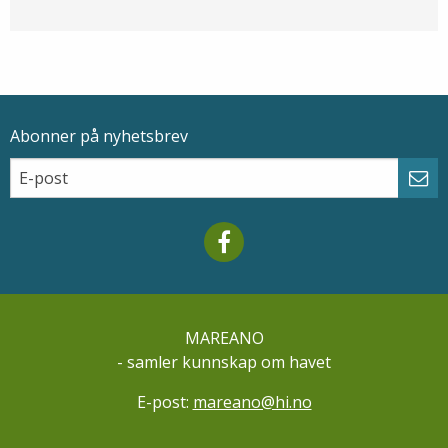
Abonner på nyhetsbrev
Epostadresse
Email
Abo
Mareano facebook
MAREANO
- samler kunnskap om havet
E-post:
mareano@hi.no