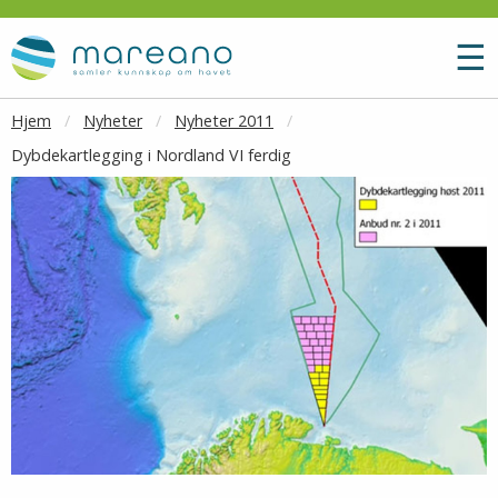
Gå til hovedinnhold
M
☰
Hjem
Nyheter
Nyheter 2011
Dybdekartlegging i Nordland VI ferdig