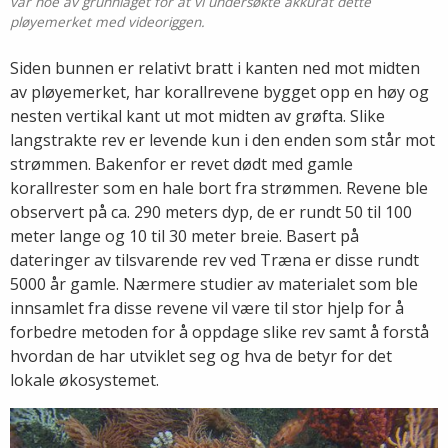
var noe av grunnlaget for at vi undersøkte akkurat dette
pløyemerket med videoriggen.
Siden bunnen er relativt bratt i kanten ned mot midten
av pløyemerket, har korallrevene bygget opp en høy og
nesten vertikal kant ut mot midten av grøfta. Slike
langstrakte rev er levende kun i den enden som står mot
strømmen. Bakenfor er revet dødt med gamle
korallrester som en hale bort fra strømmen. Revene ble
observert på ca. 290 meters dyp, de er rundt 50 til 100
meter lange og 10 til 30 meter breie. Basert på
dateringer av tilsvarende rev ved Træna er disse rundt
5000 år gamle. Nærmere studier av materialet som ble
innsamlet fra disse revene vil være til stor hjelp for å
forbedre metoden for å oppdage slike rev samt å forstå
hvordan de har utviklet seg og hva de betyr for det
lokale økosystemet.