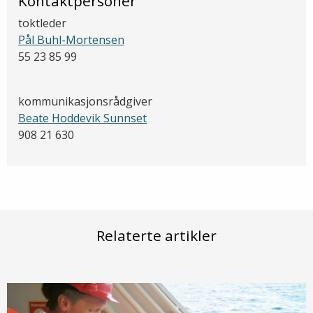
Kontaktpersoner
toktleder
Pål Buhl-Mortensen
55 23 85 99
kommunikasjonsrådgiver
Beate Hoddevik Sunnset
908 21 630
Relaterte artikler