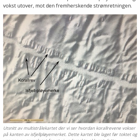
vokst utover, mot den fremherskende strømretningen.
Utsnitt av multistrålekartet der vi ser hvordan korallrevene vokser
på kanten av isfjellpløyemerket. Dette kartet ble laget før toktet og