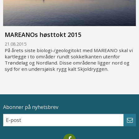
MAREANOs høsttokt 2015
21.08.2015
På årets siste biologi-/geologitokt med MAREANO skal vi
kartlegge i to områder rundt sokkelkanten utenfor
Trøndelag og Nordland. Disse områdene ligger nord og
syd for en undersjøisk rygg kalt Skjoldryggen.
Abonner på nyhetsbrev
Epostadresse
Email
Abo