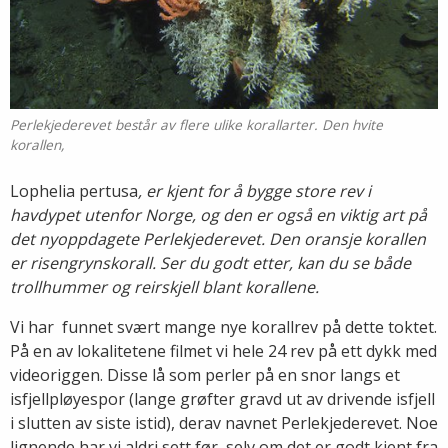
Perlekjederevet består av flere ulike korallarter. Den hvite
korallen,
Lophelia pertusa
, er kjent for å bygge store rev i
havdypet utenfor Norge, og den er også en viktig art på
det nyoppdagete Perlekjederevet. Den oransje korallen
er risengrynskorall. Ser du godt etter, kan du se både
trollhummer og reirskjell blant korallene.
Vi har funnet svært mange nye korallrev på dette toktet.
På en av lokalitetene filmet vi hele 24 rev på ett dykk med
videoriggen. Disse lå som perler på en snor langs et
isfjellpløyespor (lange grøfter gravd ut av drivende isfjell
i slutten av siste istid), derav navnet Perlekjederevet. Noe
lignende har vi aldri sett før, selv om det er godt kjent fra