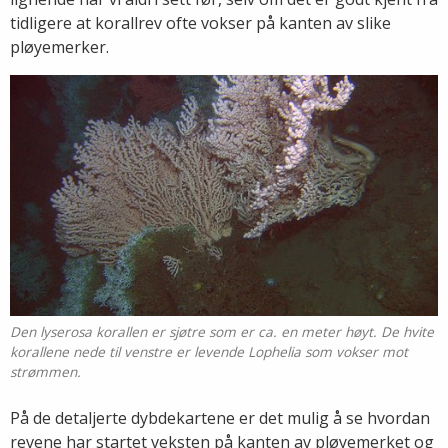
tidligere at korallrev ofte vokser på kanten av slike
pløyemerker.
Den lyserosa korallen er sjøtre som er ca. en meter høyt. De hvite
korallene nede til venstre er levende Lophelia som vokser mot
strømmen.
På de detaljerte dybdekartene er det mulig å se hvordan
revene har startet veksten på kanten av pløyemerket og