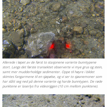
Allerede i løpet av de først to stasjonene varierte bunntypene
stort. Langs det første transektet observerte vi mye grus og stein,
samt mer mudderholdige sedimenter. Oppe til høyre i bildet
skimtes fangarmene til en sjøpølse, og vi ser to sjøanemoner som
har slått seg ned på denne varierte og harde bunntypen. De røde
punktene er laserlys fra videoriggen (10 cm mellom punktene).