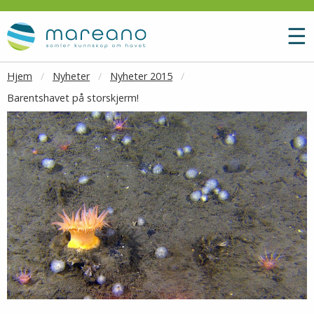
Gå til hovedinnhold
M
☰
Hjem
Nyheter
Nyheter 2015
Barentshavet på storskjerm!