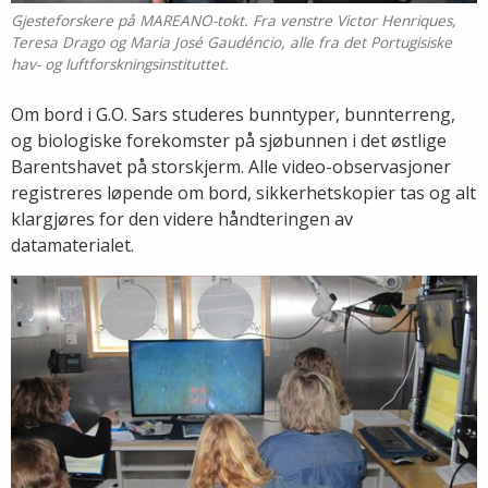
Gjesteforskere på MAREANO-tokt. Fra venstre Victor Henriques,
Teresa Drago og Maria José Gaudéncio, alle fra det Portugisiske
hav- og luftforskningsinstituttet.
Om bord i G.O. Sars studeres bunntyper, bunnterreng,
og biologiske forekomster på sjøbunnen i det østlige
Barentshavet på storskjerm. Alle video-observasjoner
registreres løpende om bord, sikkerhetskopier tas og alt
klargjøres for den videre håndteringen av
datamaterialet.