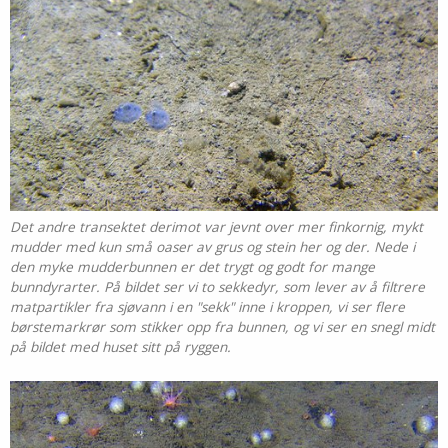
Det andre transektet derimot var jevnt over mer finkornig, mykt
mudder med kun små oaser av grus og stein her og der. Nede i
den myke mudderbunnen er det trygt og godt for mange
bunndyrarter. På bildet ser vi to sekkedyr, som lever av å filtrere
matpartikler fra sjøvann i en "sekk" inne i kroppen, vi ser flere
børstemarkrør som stikker opp fra bunnen, og vi ser en snegl midt
på bildet med huset sitt på ryggen.