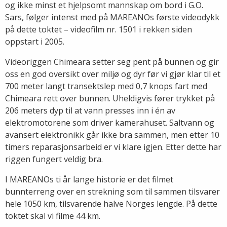
og ikke minst et hjelpsomt mannskap om bord i G.O.
Sars, følger intenst med på MAREANOs første videodykk
på dette toktet – videofilm nr. 1501 i rekken siden
oppstart i 2005.
Videoriggen Chimeara setter seg pent på bunnen og gir
oss en god oversikt over miljø og dyr før vi gjør klar til et
700 meter langt transektslep med 0,7 knops fart med
Chimeara rett over bunnen. Uheldigvis fører trykket på
206 meters dyp til at vann presses inn i én av
elektromotorene som driver kamerahuset. Saltvann og
avansert elektronikk går ikke bra sammen, men etter 10
timers reparasjonsarbeid er vi klare igjen. Etter dette har
riggen fungert veldig bra.
I MAREANOs ti år lange historie er det filmet
bunnterreng over en strekning som til sammen tilsvarer
hele 1050 km, tilsvarende halve Norges lengde. På dette
toktet skal vi filme 44 km.