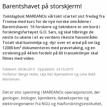
Barentshavet på storskjerm!
Toktdagbok:
MAREANOs vårtokt startet sist fredag fra
Tromsø med kurs for de nye norske områdene i
Barentshavet. 16 forskere og teknikere er om bord i
forskningsfartøyet G.O. Sars, og skal tilbringe de
neste to ukene i et av verdens rikeste havområder.
Totalt skal bunnmiljø og -dyr over et areal på om lag
2
12000 km
dokumenteres med prøvetaking, og en
strekning på 44 km fordelt på 60 transektlinjer skal
filmes med video.
Publisert: 09.06.2015
Oppdatert: 24.10.2019
Forfatter: Børge Holte, Lilja Rún Bjarnadóttir og Lene Buhl-
Mortensen
Det er stor spenning i MAREANOs operasjonsrom, der
geologer, biologer, kjemikere, dataeksperter og
elektroingeniører fra NGU og Havforskningsinstituttet,