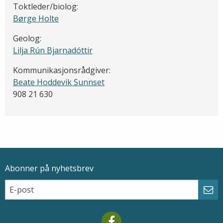
Toktleder/biolog:
Børge Holte
Geolog:
Lilja Rún Bjarnadóttir
Kommunikasjonsrådgiver:
Beate Hoddevik Sunnset
908 21 630
Abonner på nyhetsbrev
Epostadresse
Email
Abo
Mareano facebook