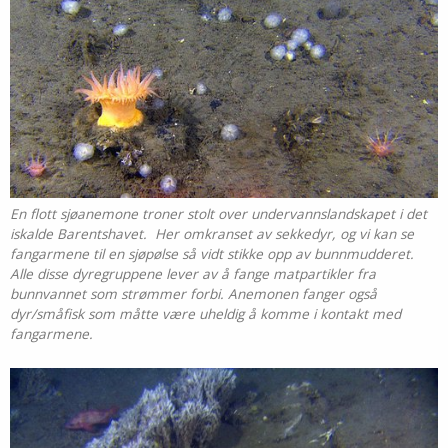
En flott sjøanemone troner stolt over undervannslandskapet i det
iskalde Barentshavet. Her omkranset av sekkedyr, og vi kan se
fangarmene til en sjøpølse så vidt stikke opp av bunnmudderet.
Alle disse dyregruppene lever av å fange matpartikler fra
bunnvannet som strømmer forbi. Anemonen fanger også
dyr/småfisk som måtte være uheldig å komme i kontakt med
fangarmene.