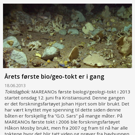
Årets første bio/geo-tokt er i gang
18.06.2013
Toktdagbok:
MAREANOs første biologi/geologi-tokt i 2013
startet onsdag 12. juni fra Kristiansund. Denne gangen
er det forskningsfartøyet Johan Hjort som blir brukt. Det
har vært knyttet mye spenning til dette siden denne
båten er forskjellig fra ”G.O. Sars” på mange måter. På
MAREANOs første tokt i 2006 ble forskningsfartøyet
Håkon Mosby brukt, men fra 2007 og fram til nå har alle
toktene hvor det blir tatt video og prøver fra havbunnen