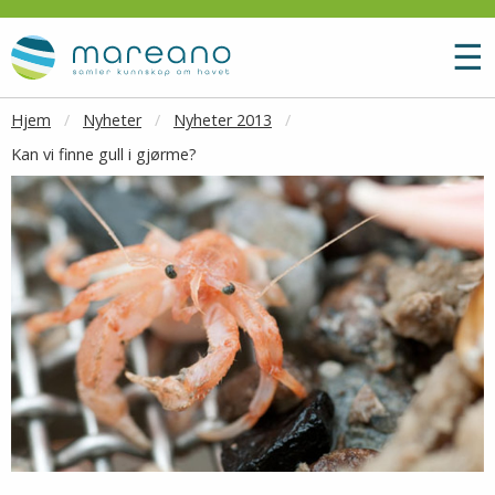
Gå til hovedinnhold
M
☰
Hjem
Nyheter
Nyheter 2013
Kan vi finne gull i gjørme?