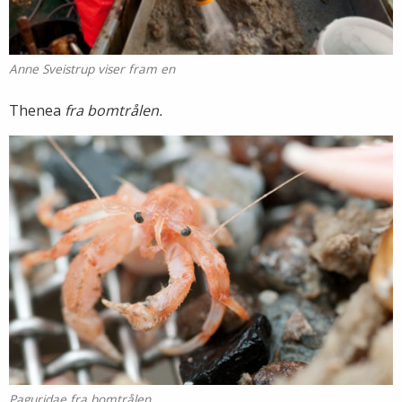
Anne Sveistrup viser fram en
Thenea
fra bomtrålen.
Paguridae fra bomtrålen.