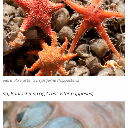
Flere ulike arter av sjøstjerne (Hippasteria
sp,
Pontaster
sp og
Crossaster papposus
)