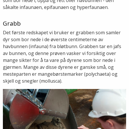
som bor nede i, oppå og rett over havbunnen - den
såkalte infaunaen, epifaunaen og hyperfaunaen.
Grabb
Det første redskapet vi bruker er grabben som samler
dyr som bor nede i de øverste centimeterne av
havbunnen (infauna) fra bløtbunn. Grabben tar en jafs
av bunnen, og denne prøven vasker vi forsiktig over
mange sikter for å ta vare på dyrene som bor nede i
gjørmen. Mange av disse dyrene er ganske små, og
mesteparten er mangebørstemarker (polychaeta) og
skjell og snegler (mollusca).