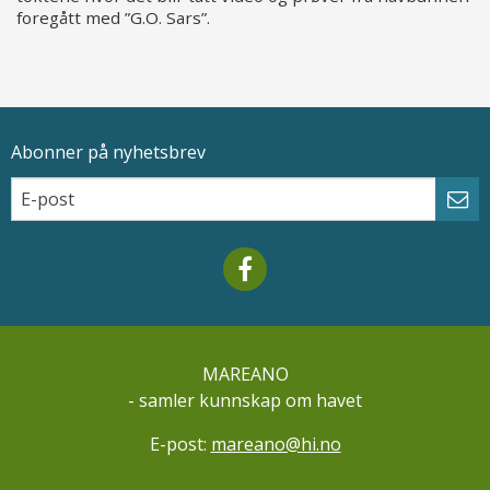
foregått med ”G.O. Sars”.
Abonner på nyhetsbrev
Epostadresse
Email
Abo
Mareano facebook
MAREANO
- samler kunnskap om havet
E-post:
mareano@hi.no