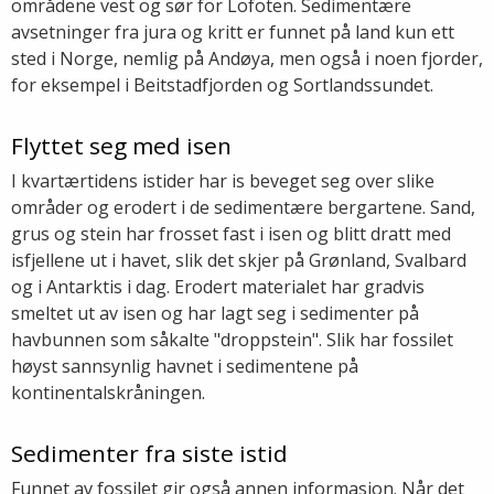
områdene vest og sør for Lofoten. Sedimentære
avsetninger fra jura og kritt er funnet på land kun ett
sted i Norge, nemlig på Andøya, men også i noen fjorder,
for eksempel i Beitstadfjorden og Sortlandssundet.
Flyttet seg med isen
I kvartærtidens istider har is beveget seg over slike
områder og erodert i de sedimentære bergartene. Sand,
grus og stein har frosset fast i isen og blitt dratt med
isfjellene ut i havet, slik det skjer på Grønland, Svalbard
og i Antarktis i dag. Erodert materialet har gradvis
smeltet ut av isen og har lagt seg i sedimenter på
havbunnen som såkalte "droppstein". Slik har fossilet
høyst sannsynlig havnet i sedimentene på
kontinentalskråningen.
Sedimenter fra siste istid
Funnet av fossilet gir også annen informasjon. Når det