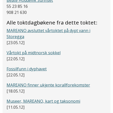
Beate Hoddevik Sunnset
55 23 85 16
908 21 630
Alle toktdagbøkene fra dette toktet:
MAREANO avsluttet vårtoktet på dypt vann i
Storegga
[23.05.12]
Vårtokt på midtnorsk sokkel
[22.05.12]
Fossilfunn i dyphavet
[22.05.12]
MAREANO finner ukjente korallforekomster
[18.05.12]
Museer, MAREANO, kart og taksonomi
[11.05.12]