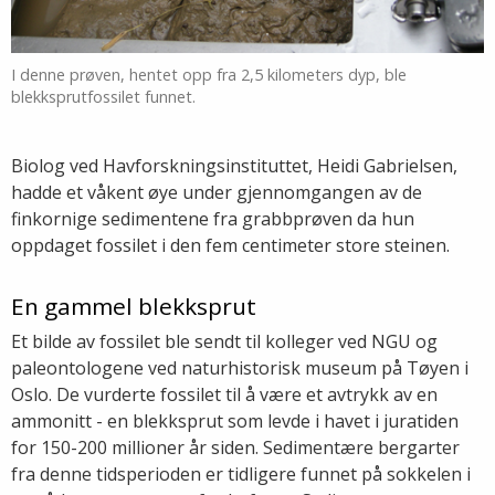
I denne prøven, hentet opp fra 2,5 kilometers dyp, ble
blekksprutfossilet funnet.
Biolog ved Havforskningsinstituttet, Heidi Gabrielsen,
hadde et våkent øye under gjennomgangen av de
finkornige sedimentene fra grabbprøven da hun
oppdaget fossilet i den fem centimeter store steinen.
En gammel blekksprut
Et bilde av fossilet ble sendt til kolleger ved NGU og
paleontologene ved naturhistorisk museum på Tøyen i
Oslo. De vurderte fossilet til å være et avtrykk av en
ammonitt - en blekksprut som levde i havet i juratiden
for 150-200 millioner år siden. Sedimentære bergarter
fra denne tidsperioden er tidligere funnet på sokkelen i