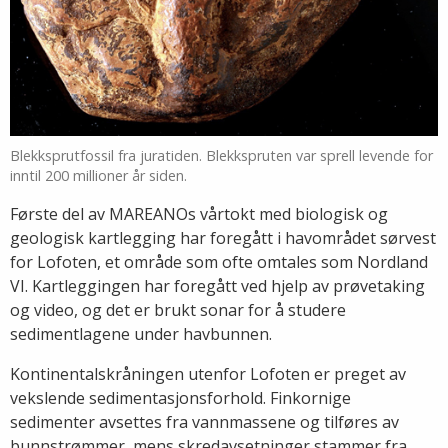
Blekksprutfossil fra juratiden. Blekkspruten var sprell levende for
inntil 200 millioner år siden.
Første del av MAREANOs vårtokt med biologisk og
geologisk kartlegging har foregått i havområdet sørvest
for Lofoten, et område som ofte omtales som Nordland
VI. Kartleggingen har foregått ved hjelp av prøvetaking
og video, og det er brukt sonar for å studere
sedimentlagene under havbunnen.
Kontinentalskråningen utenfor Lofoten er preget av
vekslende sedimentasjonsforhold. Finkornige
sedimenter avsettes fra vannmassene og tilføres av
bunnstrømmer, mens skredavsetninger stammer fra