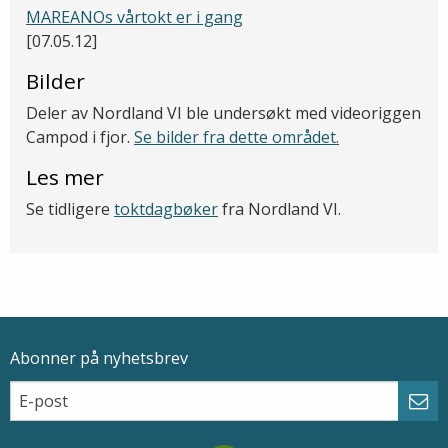
MAREANOs vårtokt er i gang
[07.05.12]
Bilder
Deler av Nordland VI ble undersøkt med videoriggen
Campod i fjor.
Se bilder fra dette området.
Les mer
Se tidligere
toktdagbøker
fra Nordland VI.
Abonner på nyhetsbrev
Epostadresse
Email
Abo