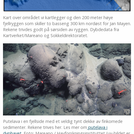
Kart over området vi kartlegger og den 200 meter høye
fjellryggen som skiller to basseng 300 km nordøst for Jan Mayen.
Rekene trivdes godt på sørsiden av ryggen. Dybde­data fra
Kartverket/Mareano og Sokkeldirektoratet.
Putelava i en fjellside med et veldig tynt dekke av finkornede
sedimenter. Rekene trives her. Les mer om
putelava i
dyphavet.
Foto: Mareano / Havforskningsinstituttet (uv-bildet er