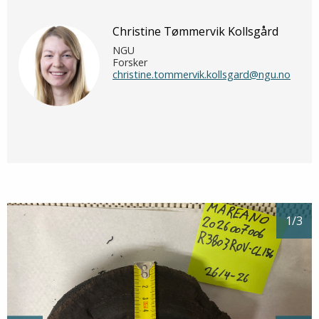
Christine Tømmervik Kollsgård
NGU
Forsker
christine.tommervik.kollsgard@ngu.no
1
/3