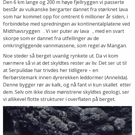
Den 6 km lange og 200 m høye fjellryggen vi passerte
består av vulkanske bergarter dannet fra størknet lava
som har kommet opp for omtrent 6 millioner år siden, i
forbindelse med spredningen av kontinentalplatene ved
Midthavsryggen . Vi ser puter av lava , med en svart
skorpe som er dannet fra utfellinger av de
omkringliggende vannmassene, som regel av Mangan.
Noe steder så berget uvanlig rynkete ut. Da vi kom
nærmere så vi at det skyldtes rester av liv. Det ser ut til
at Serpulidae har trivdes her tidligere – en
flerbørstemark innen dyrerekken leddormer (Annelida).
Denne bygger rør av kalk, og nå fant vi kun skallet etter
dem. Selv om ikke disse mønstrene skyldtes geologi, ser
vi allikevel flotte strukturer i overflaten på berget.