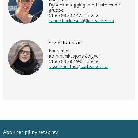
Dybdekartlegging, med i utøvende
gruppe
51 85 88 23 / 473 17 222
hanne.hodnesdal@kartverket.no
Sissel Kanstad
Kartverket
Kommunikasjonsrådigver
51 85 88 28 / 995 13 848
sissel.kanstad@kartverket.no
Abonner på nyhetsbrev
Epostadresse