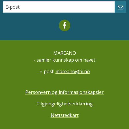
Email
Abo
Mareano facebook
MAREANO
- samler kunnskap om havet
E-post:
mareano@hi.no
Personvern og informasjonskapsler
Tilgjengelighetserklæring
Nettstedkart