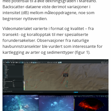
med potensial til å øke dekningsgraden i Mareano.
Backscatter-dataene viste derimot variasjoner i
intensitet (dB) mellom måleoppdragene, noe som
begrenser nytteverdien.
Videomaterialet varierte i format og kvalitet – fra
transekt- og korallopptak til mer spesialiserte
forundersøkelser. Observasjoner fra naturlige
havbunnstransekter ble vurdert som interessante for
kartlegging av arter og sedimenttyper (figur 1).