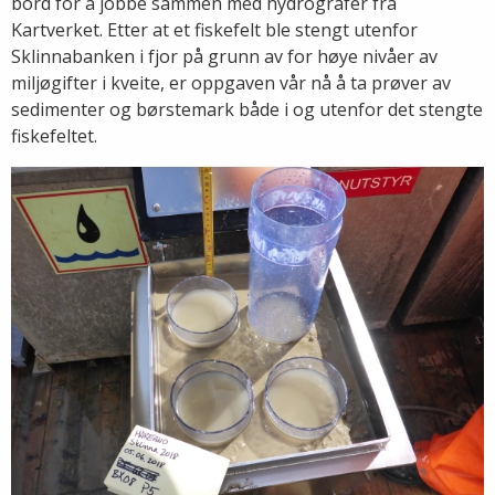
bord for å jobbe sammen med hydrografer fra
Kartverket. Etter at et fiskefelt ble stengt utenfor
Sklinnabanken i fjor på grunn av for høye nivåer av
miljøgifter i kveite, er oppgaven vår nå å ta prøver av
sedimenter og børstemark både i og utenfor det stengte
fiskefeltet.