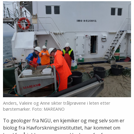
Anders, Valeire og Anne sikter trålprøvene i leten etter
børstemarker. Foto: MAREANO
To geologer fra NGU, en kjemiker og meg selv som er
biolog fra Havforskningsinstituttet, har kommet om