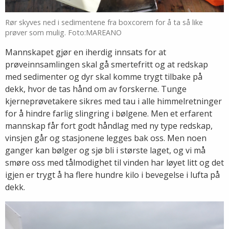
Rør skyves ned i sedimentene fra boxcorern for å ta så like
prøver som mulig. Foto:MAREANO
Mannskapet gjør en iherdig innsats for at
prøveinnsamlingen skal gå smertefritt og at redskap
med sedimenter og dyr skal komme trygt tilbake på
dekk, hvor de tas hånd om av forskerne. Tunge
kjerneprøvetakere sikres med tau i alle himmelretninger
for å hindre farlig slingring i bølgene. Men et erfarent
mannskap får fort godt håndlag med ny type redskap,
vinsjen går og stasjonene legges bak oss. Men noen
ganger kan bølger og sjø bli i største laget, og vi må
smøre oss med tålmodighet til vinden har løyet litt og det
igjen er trygt å ha flere hundre kilo i bevegelse i lufta på
dekk.