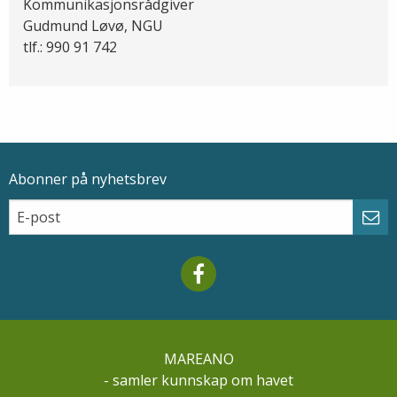
Kommunikasjonsrådgiver
Gudmund Løvø, NGU
tlf.: 990 91 742
Abonner på nyhetsbrev
Epostadresse
Email
Abo
Mareano facebook
MAREANO
- samler kunnskap om havet