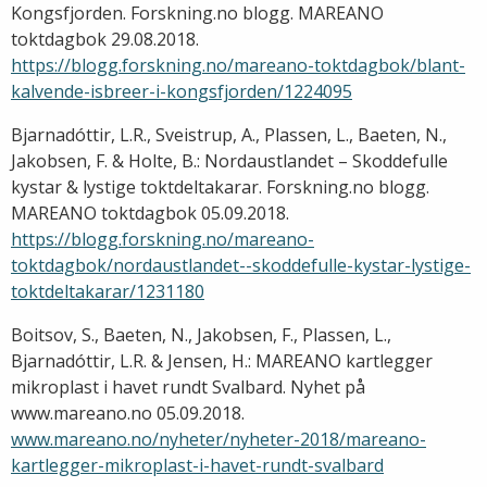
Kongsfjorden. Forskning.no blogg. MAREANO
toktdagbok 29.08.2018.
https://blogg.forskning.no/mareano-toktdagbok/blant-
kalvende-isbreer-i-kongsfjorden/1224095
Bjarnadóttir, L.R., Sveistrup, A., Plassen, L., Baeten, N.,
Jakobsen, F. & Holte, B.: Nordaustlandet – Skoddefulle
kystar & lystige toktdeltakarar. Forskning.no blogg.
MAREANO toktdagbok 05.09.2018.
https://blogg.forskning.no/mareano-
toktdagbok/nordaustlandet--skoddefulle-kystar-lystige-
toktdeltakarar/1231180
Boitsov, S., Baeten, N., Jakobsen, F., Plassen, L.,
Bjarnadóttir, L.R. & Jensen, H.: MAREANO kartlegger
mikroplast i havet rundt Svalbard. Nyhet på
www.mareano.no 05.09.2018.
www.mareano.no/nyheter/nyheter-2018/mareano-
kartlegger-mikroplast-i-havet-rundt-svalbard