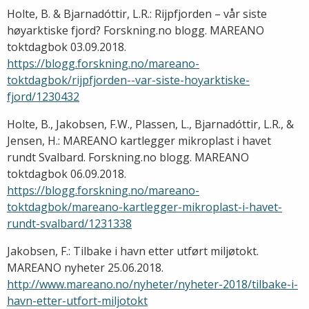
Holte, B. & Bjarnadóttir, L.R.: Rijpfjorden – vår siste
høyarktiske fjord? Forskning.no blogg. MAREANO
toktdagbok 03.09.2018.
https://blogg.forskning.no/mareano-
toktdagbok/rijpfjorden--var-siste-hoyarktiske-
fjord/1230432
Holte, B., Jakobsen, F.W., Plassen, L., Bjarnadóttir, L.R., &
Jensen, H.: MAREANO kartlegger mikroplast i havet
rundt Svalbard. Forskning.no blogg. MAREANO
toktdagbok 06.09.2018.
https://blogg.forskning.no/mareano-
toktdagbok/mareano-kartlegger-mikroplast-i-havet-
rundt-svalbard/1231338
Jakobsen, F.: Tilbake i havn etter utført miljøtokt.
MAREANO nyheter 25.06.2018.
http://www.mareano.no/nyheter/nyheter-2018/tilbake-i-
havn-etter-utfort-miljotokt