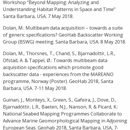
Workshop “Beyond Mapping: Analyzing and
Understanding Habitat Patterns in Space and Time”
Santa Barbara, USA. 7 May 2018.
Dolan, M.: Multibeam data acquisition – towards a suite
of generic specifications? GeoHab Backscatter Working
Group (BSWG) meeting. Santa Barbara, USA. 8 May 2018.
Dolan, M., Thorsnes, T., Chand, S., Bjarnadottír, L.R.,
Ofstad, A. & Tappel, Ø.: Towards multibeam data
acquisition speci­fications which promote good
backscatter data - experiences from the MAREANO
programme, Norway (Poster). GeoHab 2018, Santa
Barbara, USA. 7-11 May 2018.
Guinan, J., Monteys, X., Green, S., Gafeira, J., Dove, D.,
Bjarnadóttir, L.R., Baeten, N.J., Nanson, R. & Picard, K.:
National Seabed Mapping Programmes Collaborate to
Advance Marine Geomorphological Mapping in Adjoining
European Seas. Geohab 2018, Santa Barbara, USA, 7-