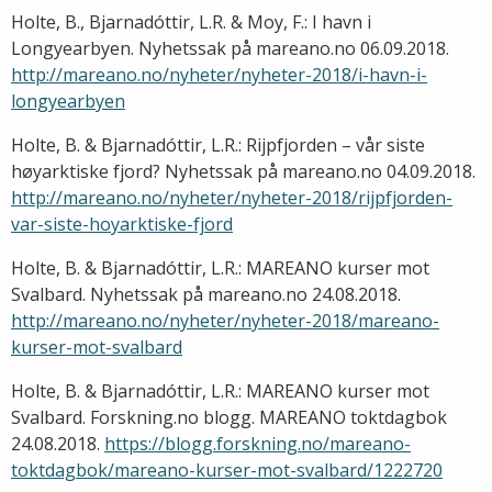
Holte, B., Bjarnadóttir, L.R. & Moy, F.: I havn i
Longyearbyen. Nyhetssak på mareano.no 06.09.2018.
http://mareano.no/nyheter/nyheter-2018/i-havn-i-
longyearbyen
Holte, B. & Bjarnadóttir, L.R.: Rijpfjorden – vår siste
høyarktiske fjord? Nyhetssak på mareano.no 04.09.2018.
http://mareano.no/nyheter/nyheter-2018/rijpfjorden-
var-siste-hoyarktiske-fjord
Holte, B. & Bjarnadóttir, L.R.: MAREANO kurser mot
Svalbard. Nyhetssak på mareano.no 24.08.2018.
http://mareano.no/nyheter/nyheter-2018/mareano-
kurser-mot-svalbard
Holte, B. & Bjarnadóttir, L.R.: MAREANO kurser mot
Svalbard. Forskning.no blogg. MAREANO toktdagbok
24.08.2018.
https://blogg.forskning.no/mareano-
toktdagbok/mareano-kurser-mot-svalbard/1222720