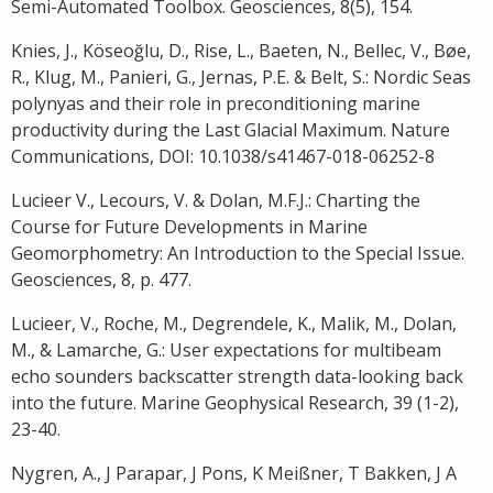
Semi-Automated Toolbox. Geosciences, 8(5), 154.
Knies, J., Köseoğlu, D., Rise, L., Baeten, N., Bellec, V., Bøe,
R., Klug, M., Panieri, G., Jernas, P.E. & Belt, S.: Nordic Seas
polynyas and their role in preconditioning marine
productivity during the Last Glacial Maximum. Nature
Communications, DOI: 10.1038/s41467-018-06252-8
Lucieer V., Lecours, V. & Dolan, M.F.J.: Charting the
Course for Future Developments in Marine
Geomorphometry: An Introduction to the Special Issue.
Geosciences, 8, p. 477.
Lucieer, V., Roche, M., Degrendele, K., Malik, M., Dolan,
M., & Lamarche, G.: User expectations for multibeam
echo sounders backscatter strength data-looking back
into the future. Marine Geophysical Research, 39 (1-2),
23-40.
Nygren, A., J Parapar, J Pons, K Meißner, T Bakken, J A