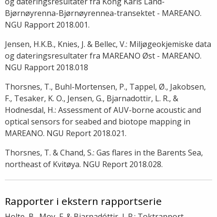
og dateringsresultater fra Kong Karls Land-
Bjørnøyrenna-Bjørnøyrennea-transektet - MAREANO.
NGU Rapport 2018.001.
Jensen, H.K.B., Knies, J. & Bellec, V.: Miljøgeokjemiske data
og dateringsresultater fra MAREANO Øst - MAREANO.
NGU Rapport 2018.018
Thorsnes, T., Buhl-Mortensen, P., Tappel, Ø., Jakobsen,
F., Tesaker, K. O., Jensen, G., Bjarnadottir, L. R., &
Hodnesdal, H.: Assessment of AUV-borne acoustic and
optical sensors for seabed and biotope mapping in
MAREANO. NGU Report 2018.021.
Thorsnes, T. & Chand, S.: Gas flares in the Barents Sea,
northeast of Kvitøya. NGU Report 2018.028.
Rapporter i ekstern rapportserie
Holte, B., Moy, F. & Bjarnadóttir, L.R.: Toktrapport