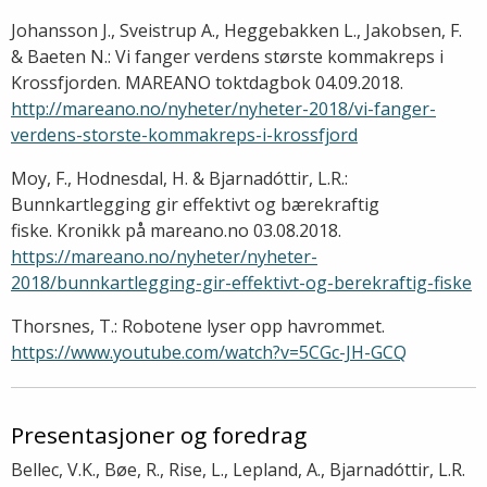
Johansson J., Sveistrup A., Heggebakken L., Jakobsen, F.
& Baeten N.: Vi fanger verdens største kommakreps i
Krossfjorden. MAREANO toktdagbok 04.09.2018.
http://mareano.no/nyheter/nyheter-2018/vi-fanger-
verdens-storste-kommakreps-i-krossfjord
Moy, F., Hodnesdal, H. & Bjarnadóttir, L.R.:
Bunnkartlegging gir effektivt og bærekraftig
fiske. Kronikk på mareano.no 03.08.2018.
https://mareano.no/nyheter/nyheter-
2018/bunnkartlegging-gir-effektivt-og-berekraftig-fiske
Thorsnes, T.: Robotene lyser opp havrommet.
https://www.youtube.com/watch?v=5CGc-JH-GCQ
Presentasjoner og foredrag
Bellec, V.K., Bøe, R., Rise, L., Lepland, A., Bjarnadóttir, L.R.