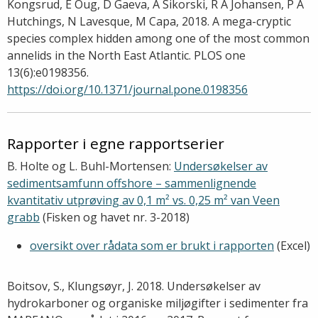
Kongsrud, E Oug, D Gaeva, A Sikorski, R A Johansen, P A
Hutchings, N Lavesque, M Capa, 2018. A mega-cryptic
species complex hidden among one of the most common
annelids in the North East Atlantic. PLOS one
13(6):e0198356.
https://doi.org/10.1371/journal.pone.0198356
Rapporter i egne rapportserier
B. Holte og L. Buhl-Mortensen:
Undersøkelser av
sedimentsamfunn offshore – sammenlignende
kvantitativ utprøving av 0,1 m² vs. 0,25 m² van Veen
grabb
(Fisken og havet nr. 3-2018)
oversikt over rådata som er brukt i rapporten
(Excel)
Boitsov, S., Klungsøyr, J. 2018. Undersøkelser av
hydrokarboner og organiske miljøgifter i sedimenter fra