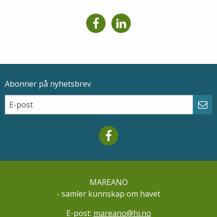
Abonner på nyhetsbrev
Epostadresse
Email
Abo
Mareano facebook
MAREANO
- samler kunnskap om havet
E-post:
mareano@hi.no