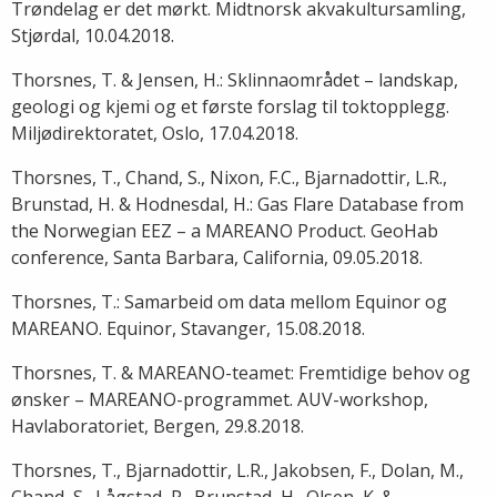
Trøndelag er det mørkt. Midtnorsk akvakultursamling,
Stjørdal, 10.04.2018.
Thorsnes, T. & Jensen, H.: Sklinnaområdet – landskap,
geologi og kjemi og et første forslag til toktopplegg.
Miljødirektoratet, Oslo, 17.04.2018.
Thorsnes, T., Chand, S., Nixon, F.C., Bjarnadottir, L.R.,
Brunstad, H. & Hodnesdal, H.: Gas Flare Database from
the Norwegian EEZ – a MAREANO Product. GeoHab
conference, Santa Barbara, California, 09.05.2018.
Thorsnes, T.: Samarbeid om data mellom Equinor og
MAREANO. Equinor, Stavanger, 15.08.2018.
Thorsnes, T. & MAREANO-teamet: Fremtidige behov og
ønsker – MAREANO-programmet. AUV-workshop,
Havlaboratoriet, Bergen, 29.8.2018.
Thorsnes, T., Bjarnadottir, L.R., Jakobsen, F., Dolan, M.,
Chand, S., Lågstad, P., Brunstad, H., Olsen, K. &