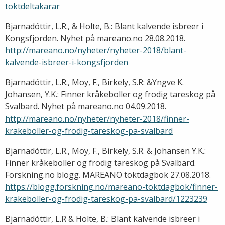
toktdeltakarar
Bjarnadóttir, L.R., & Holte, B.: Blant kalvende isbreer i
Kongsfjorden. Nyhet på mareano.no 28.08.2018.
http://mareano.no/nyheter/nyheter-2018/blant-
kalvende-isbreer-i-kongsfjorden
Bjarnadóttir, L.R., Moy, F., Birkely, S.R: &Yngve K.
Johansen, Y.K.: Finner kråkeboller og frodig tareskog på
Svalbard. Nyhet på mareano.no 04.09.2018.
http://mareano.no/nyheter/nyheter-2018/finner-
krakeboller-og-frodig-tareskog-pa-svalbard
Bjarnadóttir, L.R., Moy, F., Birkely, S.R. & Johansen Y.K.:
Finner kråkeboller og frodig tareskog på Svalbard.
Forskning.no blogg. MAREANO toktdagbok 27.08.2018.
https://blogg.forskning.no/mareano-toktdagbok/finner-
krakeboller-og-frodig-tareskog-pa-svalbard/1223239
Bjarnadóttir, L.R & Holte, B.: Blant kalvende isbreer i