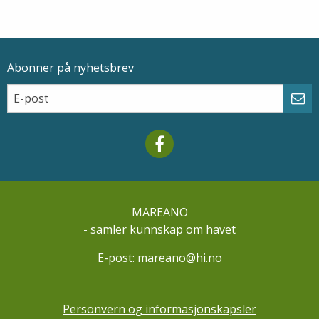
Abonner på nyhetsbrev
Epostadresse
Email
Abo
Mareano facebook
MAREANO
- samler kunnskap om havet
E-post:
mareano@hi.no
Personvern og informasjonskapsler