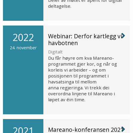
Deler av møtet er åpent for digital
deltagelse.
2022
Webinar: Derfor kartlegg vi
havbotnen
24. november
Digitalt
Du får høyre om kva Mareano-
programmet gjer kor, og når og
korleis vi arbeider – og om
posisjonen til programmet i
havsatsinga til mellom
anna regjeringa. Vi trekk dei
overordna linjene til Mareano i
løpet av éin time.
2021
Mareano-konferansen 2021