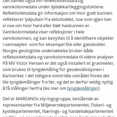
Det samles også inn refleksivitetsdata og
vannkolonnedata under dybdekartleggingstoktene.
Reflektivitetsdata gir informasjon om hvor godt bunnen
reflekterer lydpulsen fra ekkoloddet, noe som igjen kan
si noe om hvor hard eller bløt havbunnen er.
Vannkolonnedata viser refleksjoner i hele
vannkolonnen, og kan benyttes til å identifisere objekter
i vannsøylen  som for eksempel fisk eller gassbobler.
Norges geologiske undersøkelse bruker både
refleksivitetsdata og vannkolonnedata til videre analyser.
På MV Victor Hensen er det også installert et gravimeter,
som brukes til tyngdemåling for geodesidivisjonen i
Kartverket. I det tidligere omstridte området finnes det
lite tyngdemålinger fra før, og det er derfor veldig nyttig
å få målinger herfra (les mer om
tyngdemålinger
).
Det er MAREANOs styringsgruppe, bestående av
representanter fra Miljøverndepartementet, Fiskeri- og
kystdepartementet, Nærings- og handelsdepartementet