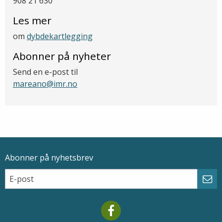
908 21 630
Les mer
om
dybdekartlegging
Abonner på nyheter
Send en e-post til
mareano@imr.no
Abonner på nyhetsbrev
Epostadresse
Email
Abo
Mareano facebook