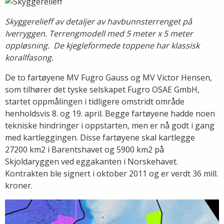
Skyggerelieff av detaljer av havbunnsterrenget på
Iverryggen. Terrengmodell med 5 meter x 5 meter
oppløsning. De kjegleformede toppene har klassisk
korallfasong.
De to fartøyene MV Fugro Gauss og MV Victor Hensen,
som tilhører det tyske selskapet Fugro OSAE GmbH,
startet oppmålingen i tidligere omstridt område
henholdsvis 8. og 19. april. Begge fartøyene hadde noen
tekniske hindringer i oppstarten, men er nå godt i gang
med kartleggingen. Disse fartøyene skal kartlegge
27200 km2 i Barentshavet og 5900 km2 på
Skjoldaryggen ved eggakanten i Norskehavet.
Kontrakten ble signert i oktober 2011 og er verdt 36 mill.
kroner.