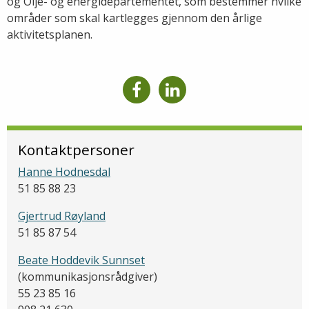
og Olje- og energidepartementet, som bestemmer hvilke
områder som skal kartlegges gjennom den årlige
aktivitetsplanen.
Kontaktpersoner
Hanne Hodnesdal
51 85 88 23
Gjertrud Røyland
51 85 87 54
Beate Hoddevik Sunnset
(kommunikasjonsrådgiver)
55 23 85 16