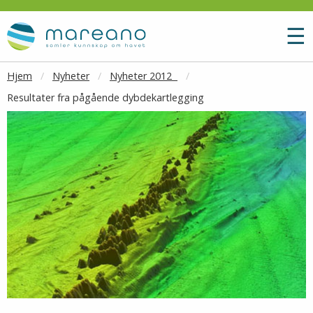
Gå til hovedinnhold
M
☰
Hjem
Nyheter
Nyheter 2012
Resultater fra pågående dybdekartlegging