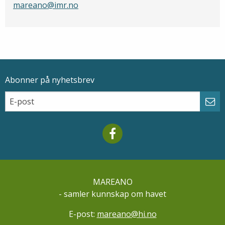
mareano@imr.no
Abonner på nyhetsbrev
Epostadresse
Email
Abo
Mareano facebook
MAREANO
- samler kunnskap om havet
E-post:
mareano@hi.no