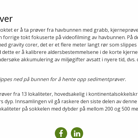
ver
oktet er å ta prøver fra havbunnen med grabb, kjerneprøv
n forrige tokt fokuserte på videofilming av havbunnen. På det
ed gravity corer, det er et flere meter langt rør som slippe
 dette er å kalibrere aldersbestemmelsene i de korte kjer
rsøke akkumulering av miljøgifter avsatt i nyere tid, dvs. 
lippes ned på bunnen for å hente opp sedimentprøver.
røver fra 13 lokaliteter, hovedsakelig i kontinentalsokkels
s dyp. Innsamlingen vil gå raskere den siste delen av denne t
kaliteter på sokkelen med dybder på mellom 200 og 500 me