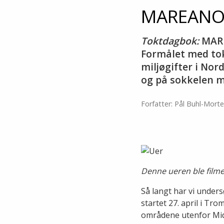
MAREANOs 
Toktdagbok:
MAREA
Formålet med tok
miljøgifter i No
og på sokkelen m
Forfatter: Pål Buhl-Mort
Denne ueren ble filme
Så langt har vi unders
startet 27. april i Tr
områdene utenfor Midt