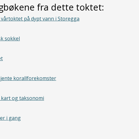
gbøkene fra dette toktet:
vårtoktet på dypt vann i Storegga
sk sokkel
et
ente korallforekomster
kart og taksonomi
er i gang