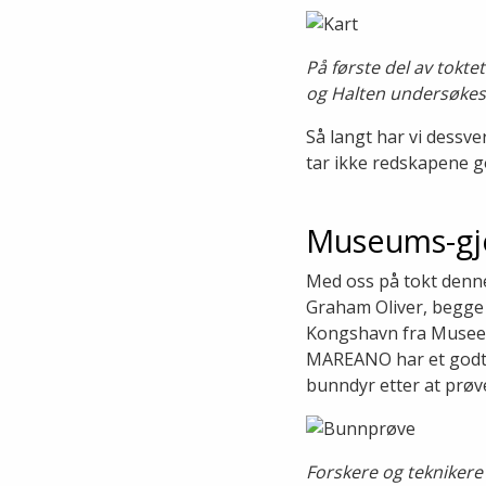
På første del av tokt
og Halten undersøkes
Så langt har vi dessve
tar ikke redskapene go
Museums-gj
Med oss på tokt denne
Graham Oliver, begge 
Kongshavn fra Museet
MAREANO har et godt 
bunndyr etter at prøv
Forskere og tekniker