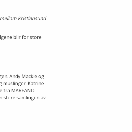
n mellom Kristiansund
lgene blir for store
rgen. Andy Mackie og
g muslinger. Katrine
ale fra MAREANO.
n store samlingen av