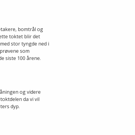
etakere, bomtrål og
te toktet blir det
s med stor tyngde ned i
neprøvene som
de siste 100 årene.
kråningen og videre
oktdelen da vi vil
ters dyp.