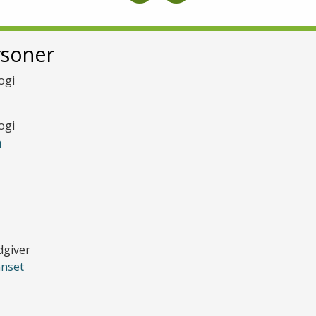
rsoner
ogi
ogi
n
giver
nnset