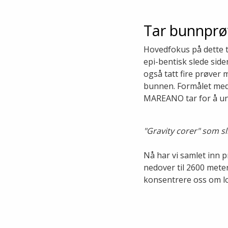
Tar bunnprø
Hovedfokus på dette t
epi-bentisk slede side
også tatt fire prøver m
bunnen. Formålet med
MAREANO tar for å unde
"Gravity corer" som s
Nå har vi samlet inn p
nedover til 2600 meter
konsentrere oss om lo