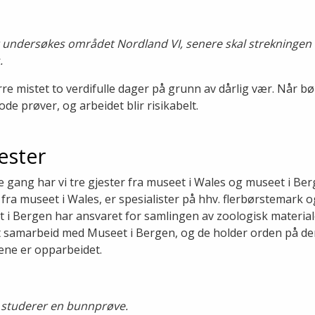
et undersøkes området Nordland VI, senere skal strekninge
.
rre mistet to verdifulle dager på grunn av dårlig vær. Når bø
de prøver, og arbeidet blir risikabelt.
ester
 gang har vi tre gjester fra museet i Wales og museet i Be
fra museet i Wales, er spesialister på hhv. flerbørstemark o
 i Bergen har ansvaret for samlingen av zoologisk materi
samarbeid med Museet i Bergen, og de holder orden på de
ene er opparbeidet.
e studerer en bunnprøve.