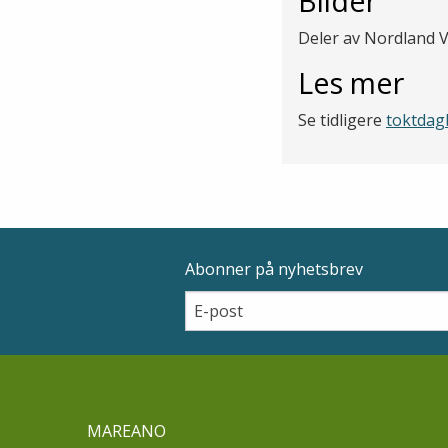
Bilder
Deler av Nordland V
Les mer
Se tidligere
toktdag
Abonner på nyhetsbrev
Epostadresse
Email
MAREANO