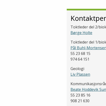
Kontaktpe
Toktleder del 2/biol
Børge Holte
Toktleder del 1/biol
Pål Buhl-Mortense
55 23 68 15
974 64 151
Geologi
Liv Plassen
Kommunikasjonsråd
Beate Hoddevik Su
55 23 85 16
908 21 630