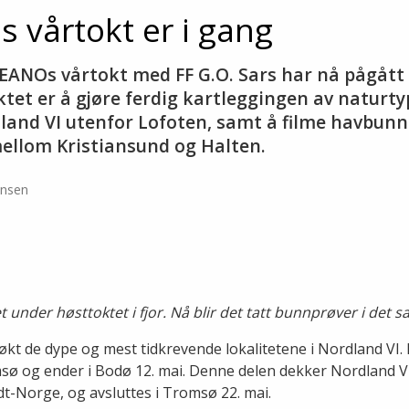
vårtokt er i gang
NOs vårtokt med FF G.O. Sars har nå pågått i 
tet er å gjøre ferdig kartleggingen av naturty
rdland VI utenfor Lofoten, samt å filme havbun
ellom Kristiansund og Halten.
ensen
t under høsttoktet i fjor. Nå blir det tatt bunnprøver i de
økt de dype og mest tidkrevende lokalitetene i Nordland VI. 
omsø og ender i Bodø 12. mai. Denne delen dekker Nordland V
-Norge, og avsluttes i Tromsø 22. mai.