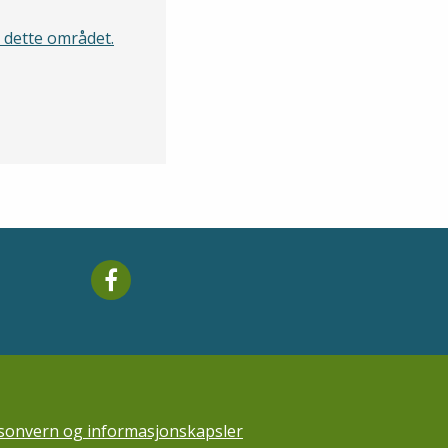
a dette området.
Mareano facebook
å nyhetsbrev
sonvern og informasjonskapsler