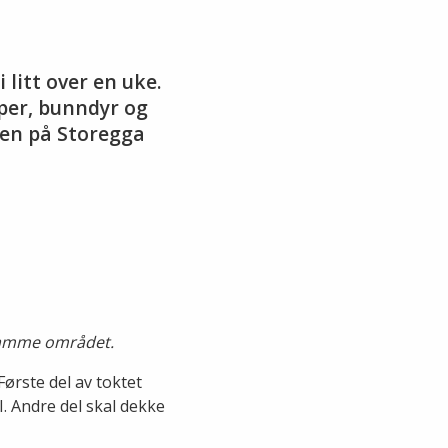
litt over en uke.
per, bunndyr og
nen på Storegga
t samme området.
Første del av toktet
I. Andre del skal dekke