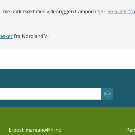
I ble undersøkt med videoriggen Campod i fjor.
Se bilder fr
bøker
fra Nordland VI.
Abonner p
E-post:
mareano@hi.no
Per