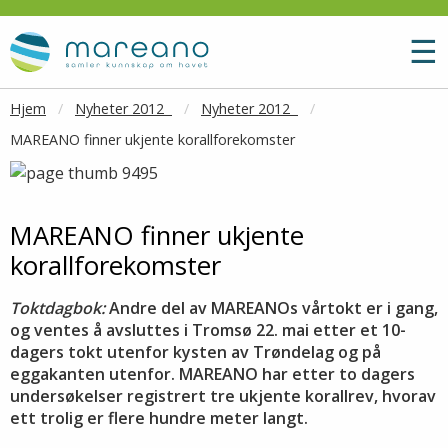
Gå til hovedinnhold
M
☰
Hjem
Nyheter 2012
Nyheter 2012
MAREANO finner ukjente korallforekomster
MAREANO finner ukjente
korallforekomster
Toktdagbok:
Andre del av MAREANOs vårtokt er i gang,
og ventes å avsluttes i Tromsø 22. mai etter et 10-
dagers tokt utenfor kysten av Trøndelag og på
eggakanten utenfor. MAREANO har etter to dagers
undersøkelser registrert tre ukjente korallrev, hvorav
ett trolig er flere hundre meter langt.