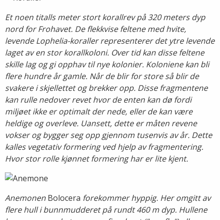
Et noen titalls meter stort korallrev på 320 meters dyp
nord for Frohavet. De flekkvise feltene med hvite,
levende Lophelia-koraller representerer det ytre levende
laget av en stor korallkoloni. Over tid kan disse feltene
skille lag og gi opphav til nye kolonier. Koloniene kan bli
flere hundre år gamle. Når de blir for store så blir de
svakere i skjellettet og brekker opp. Disse fragmentene
kan rulle nedover revet hvor de enten kan dø fordi
miljøet ikke er optimalt der nede, eller de kan være
heldige og overleve. Uansett, dette er måten revene
vokser og bygger seg opp gjennom tusenvis av år. Dette
kalles vegetativ formering ved hjelp av fragmentering.
Hvor stor rolle kjønnet formering har er lite kjent.
Anemonen
Bolocera
forekommer hyppig. Her omgitt av
flere hull i bunnmudderet på rundt 460 m dyp. Hullene