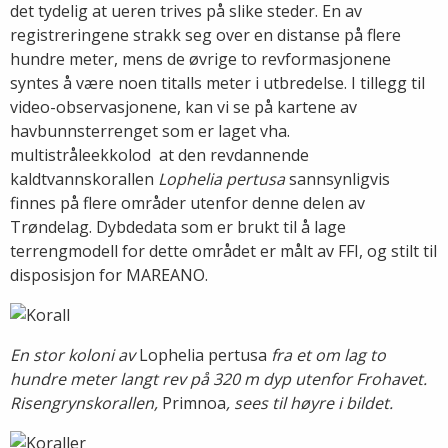
det tydelig at ueren trives på slike steder. En av
registreringene strakk seg over en distanse på flere
hundre meter, mens de øvrige to revformasjonene
syntes å være noen titalls meter i utbredelse. I tillegg til
video-observasjonene, kan vi se på kartene av
havbunnsterrenget som er laget vha.
multistråleekkolod at den revdannende
kaldtvannskorallen
Lophelia pertusa
sannsynligvis
finnes på flere områder utenfor denne delen av
Trøndelag. Dybdedata som er brukt til å lage
terrengmodell for dette området er målt av FFI, og stilt til
disposisjon for MAREANO.
En stor koloni av
Lophelia pertusa
fra et om lag to
hundre meter langt rev på 320 m dyp utenfor Frohavet.
Risengrynskorallen,
Primnoa
, sees til høyre i bildet.