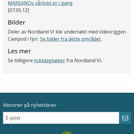
MAREANOs vårtokt er i gang
[07.05.12]
Bilder
Deler av Nordland VI ble undersøkt med videoriggen
Campod i fjor.
Se bilder fra dette området.
Les mer
Se tidligere
toktdagbøker
fra Nordland VI.
Abonner på nyhetsbrev
Epostadresse
Email
Abo