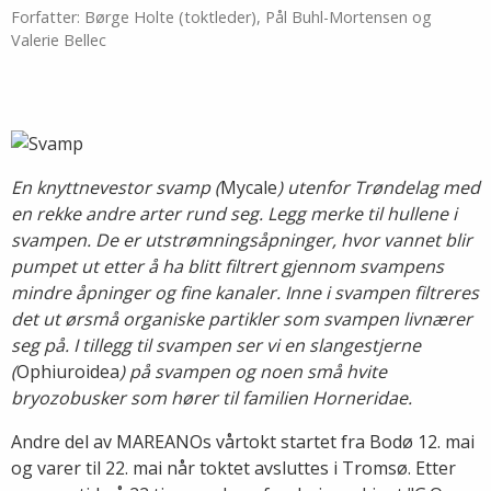
Forfatter: Børge Holte (toktleder), Pål Buhl-Mortensen og
Valerie Bellec
En knyttnevestor svamp (
Mycale
) utenfor Trøndelag med
en rekke andre arter rund seg. Legg merke til hullene i
svampen. De er utstrømningsåpninger, hvor vannet blir
pumpet ut etter å ha blitt filtrert gjennom svampens
mindre åpninger og fine kanaler. Inne i svampen filtreres
det ut ørsmå organiske partikler som svampen livnærer
seg på. I tillegg til svampen ser vi en slangestjerne
(
Ophiuroidea
) på svampen og noen små hvite
bryozobusker som hører til familien Horneridae.
Andre del av MAREANOs vårtokt startet fra Bodø 12. mai
og varer til 22. mai når toktet avsluttes i Tromsø. Etter