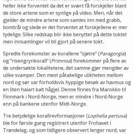
heller ikke forventet da det er svært få forskjeller blant
de store artene som er synlige på video. Men, når det
gjelder de mindre artene som samles inn med grabb,
bomtrål og slede er det forventet at forskjellene er mer
tydelige. Slike redskap blir ikke benyttet på dette toktet
men innsamlinger vil bli gjort på senere tokt.
Spredte forekomster av korallene "sjøtre" (
Paragorgia
)
og "risengrynkorall" (
Primnoa
) forekommer på flere av
de undersøkte lokalitetene, det samme gjør mengder av
ulike svamper. Den mest påtakelige ulikheten mellom
nord og sør var forholdsvis hyppige besøk av havmus og
en liten haiart kalt hågjel. Denne finnes fra Marokko til
Finnmark i Nord-Norge, men er mindre i Nord-Norge
enn på bankene utenfor Midt-Norge.
Tre betydelige korallrevformasjoner (
Lophelia pertusa
)
ble for første gang registrert utenfor Frohavet i
Trøndelag, og som tidligere observert lenger nord, var