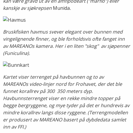
kan være gravd ut av en amfipodeart ("marflo") eller
kanskje av sjøkrepsen
Munida
.
Bruskfisken havmus svever elegant over bunnen med
vingelignende finner, og ble forholdsvis ofte fanget inn
av MAREANOs kamera. Her i en liten "skog" av sjøpenner
(Funiculina).
Kartet viser terrenget på havbunnen og to av
MAREANOs video-linjer nord for Frohavet, der det ble
funnet korallrev på 300  350 meters dyp.
Havbunnsterrenget viser en rekke mindre topper på
begge bergryggene, og mye tyder på det er hundrevis av
mindre korallrev langs disse ryggene. (Terrengmodellen
er produsert av MAREANO basert på dybdedata samlet
inn av FFI.)