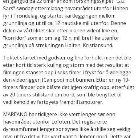
en gangtid på 22 timer ankom forskningsskipet "G.O.
Sars" søndag ettermiddag havområdet utenfor Halten
fyr i Trøndelag, og startet kartleggingen mellom
grunnlinja og ut til ca. 12 nautiske mil utenfor. Denne
delen av vårtoktet skal etter planen videofilme en
"korridor" som er om lag 12 n. mil brei like utenfor
grunnlinja på strekningen Halten  Kristiansund.
Toktet startet med godvær og fine forhold, men det ble
etter kort tid sterk kuling og storm med det resultat at
filmingen stanset opp i seks timer i frykt for å ødelegge
den videoriggen (Campod) mot bunnen. Etter en ny 10-
timers filmperiode blåste det igjen kraftig opp, etterfulgt
av 20 timers stillstand om bord, som ble benyttet til
vedlikehold av fartøyets fremdriftsmotorer.
MAREANO har tidligere ikke vært lenger sør enn
havområdet utenfor Lofoten. Det registrerte
dyresamfunnet lenger sør synes ikke å skille seg veldig
mye ut fra det vi har vært vant til lenger nord. Dette var