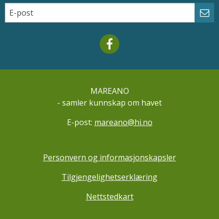
Email
Abo
Mareano facebook
MAREANO
- samler kunnskap om havet
E-post:
mareano@hi.no
Personvern og informasjonskapsler
Tilgjengelighetserklæring
Nettstedkart