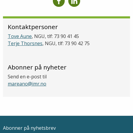
Kontaktpersoner
Tove Aune
, NGU, tlf: 73 90 41 45
Terje Thorsnes
, NGU, tlf: 73 90 42 75
Abonner på nyheter
Send en e-post til
mareano@imr.no
Abonner på nyhetsbrev
Epostadresse