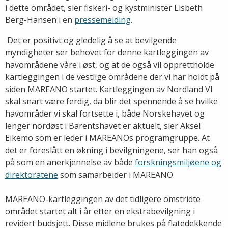
i dette området, sier fiskeri- og kystminister Lisbeth
Berg-Hansen i en
pressemelding
.
 Det er positivt og gledelig å se at bevilgende
myndigheter ser behovet for denne kartleggingen av
havområdene våre i øst, og at de også vil opprettholde
kartleggingen i de vestlige områdene der vi har holdt på
siden MAREANO startet. Kartleggingen av Nordland VI
skal snart være ferdig, da blir det spennende å se hvilke
havområder vi skal fortsette i, både Norskehavet og
lenger nordøst i Barentshavet er aktuelt, sier Aksel
Eikemo som er leder i MAREANOs programgruppe. At
det er foreslått en økning i bevilgningene, ser han også
på som en anerkjennelse av både
forskningsmiljøene og
direktoratene
som samarbeider i MAREANO.
MAREANO-kartleggingen av det tidligere omstridte
området startet alt i år etter en ekstrabevilgning i
revidert budsjett. Disse midlene brukes på flatedekkende