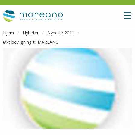
Gå til hovedinnhold
M
☰
Hjem
Nyheter
Nyheter 2011
Økt bevilgning til MAREANO