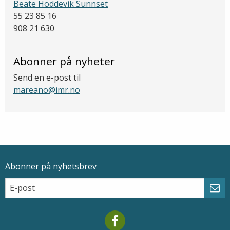
Beate Hoddevik Sunnset
55 23 85 16
908 21 630
Abonner på nyheter
Send en e-post til
mareano@imr.no
Abonner på nyhetsbrev
Epostadresse
Email
Abo
Mareano facebook