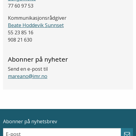
77 60 97 53
Kommunikasjonsrådgiver
Beate Hoddevik Sunnset
55 23 85 16
908 21 630
Abonner på nyheter
Send en e-post til
mareano@imr.no
Abonner på nyhetsbrev
Epostadresse
Email
Abo