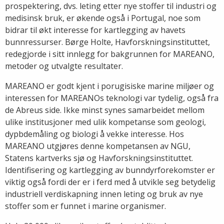
prospektering, dvs. leting etter nye stoffer til industri og
medisinsk bruk, er økende også i Portugal, noe som
bidrar til økt interesse for kartlegging av havets
bunnressurser. Børge Holte, Havforskningsinstituttet,
redegjorde i sitt innlegg for bakgrunnen for MAREANO,
metoder og utvalgte resultater.
MAREANO er godt kjent i porugisiske marine miljøer og
interessen for MAREANOs teknologi var tydelig, også fra
de Abreus side. Ikke minst synes samarbeidet mellom
ulike institusjoner med ulik kompetanse som geologi,
dypbdemåling og biologi å vekke interesse. Hos
MAREANO utgjøres denne kompetansen av NGU,
Statens kartverks sjø og Havforskningsinstituttet.
Identifisering og kartlegging av bunndyrforekomster er
viktig også fordi der er i ferd med å utvikle seg betydelig
industriell verdiskapning innen leting og bruk av nye
stoffer som er funnet i marine organismer.