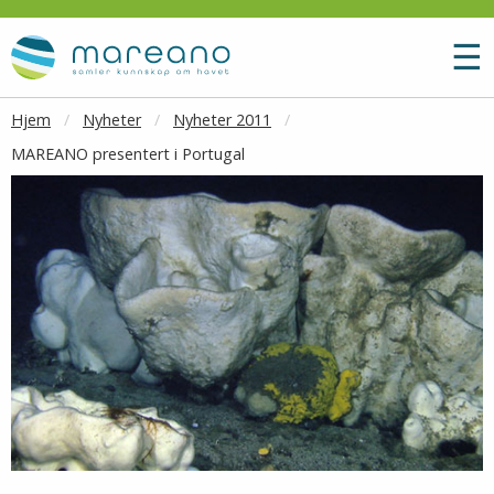
Gå til hovedinnhold
M
☰
Hjem
Nyheter
Nyheter 2011
MAREANO presentert i Portugal