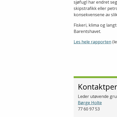
sjøfugl har endret se
skipstrafikk eller pe
konsekvensene av slik
Fiskeri, klima og lan
Barentshavet.
Les hele rapporten
(le
Kontaktpe
Leder utøvende gr
Børge Holte
77 60 97 53