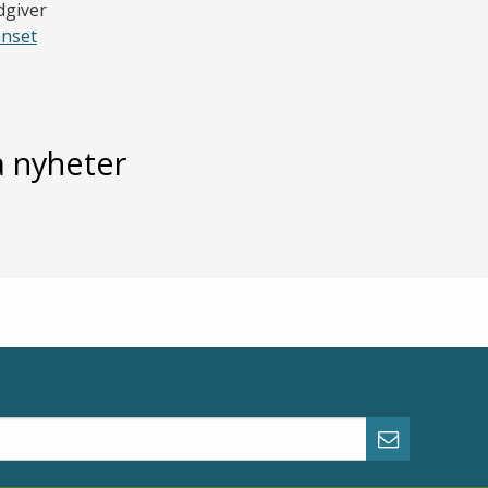
giver
nnset
 nyheter
Abonner p