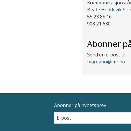
Kommunikasjonsråd
Beate Hoddevik Su
55 23 85 16
908 21 630
Abonner på
Send en e-post til
mareano@imr.no
Abonner på nyhetsbrev
Epostadresse
Email