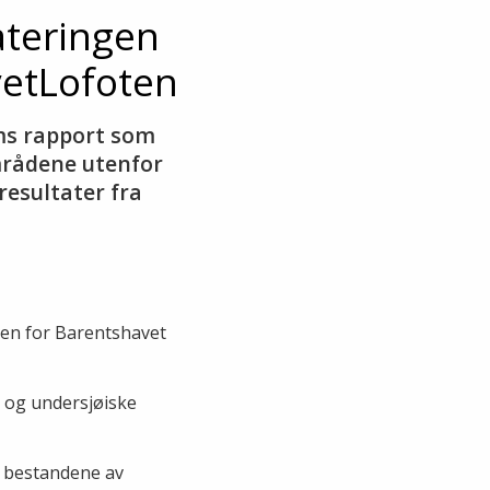
ateringen
etLofoten
ums rapport som
mrådene utenfor
esultater fra
en for Barentshavet 
 og undersjøiske
te bestandene av