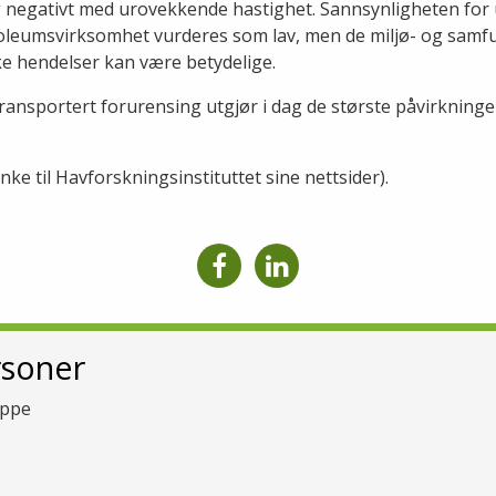
g negativt med urovekkende hastighet. Sannsynligheten for u
troleumsvirksomhet vurderes som lav, men de miljø- og sam
e hendelser kan være betydelige.
gtransportert forurensing utgjør i dag de største påvirkning
nke til Havforskningsinstituttet sine nettsider).
rsoner
uppe