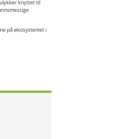
lykker knyttet til
funnsmessige
ene på økosystemet i