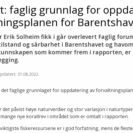
t: faglig grunnlag for oppd
tningsplanen for Barentshav
 Erik Solheim fikk i går overlevert Faglig for
 tilstand og sårbarhet i Barentshavet og havo
kunnskapen som kommer frem i rapporten, er r
gging.
pdatert: 31.08.2022
det faglige grunnlaget for oppdatering av forvaltningsplan
t påvist høye naturverdier og stor variasjon i naturtyper
 mange nye korallrev i området som er omtalt i rapporten.
viktigste fiskeressursene er i god forfatning, mens de fles