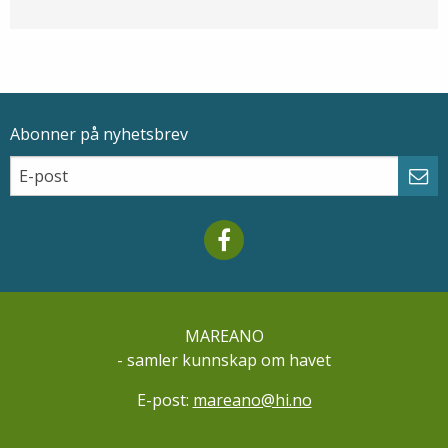
Abonner på nyhetsbrev
Epostadresse
Email
Abo
Mareano facebook
MAREANO
- samler kunnskap om havet
E-post:
mareano@hi.no