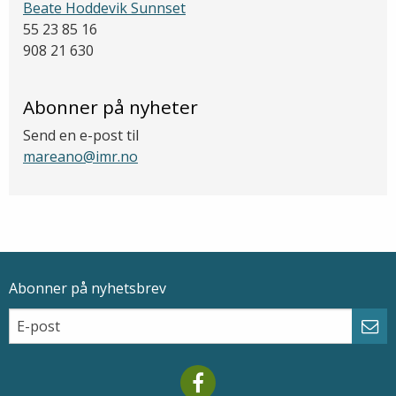
Beate Hoddevik Sunnset
55 23 85 16
908 21 630
Abonner på nyheter
Send en e-post til
mareano@imr.no
Abonner på nyhetsbrev
Epostadresse
Email
Abo
Mareano facebook