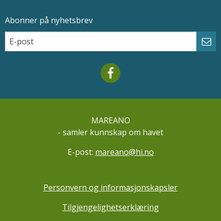
Abonner på nyhetsbrev
Epostadresse
Email
Abo
Mareano facebook
MAREANO
- samler kunnskap om havet
E-post:
mareano@hi.no
Personvern og informasjonskapsler
Tilgjengelighetserklæring