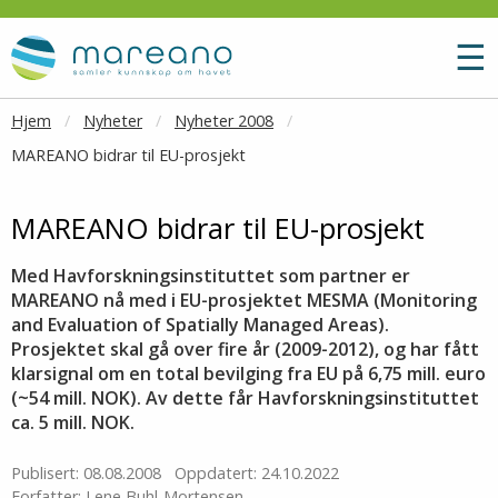
Gå til hovedinnhold
M
☰
Hjem
Nyheter
Nyheter 2008
MAREANO bidrar til EU-prosjekt
MAREANO bidrar til EU-prosjekt
Med Havforskningsinstituttet som partner er
MAREANO nå med i EU-prosjektet MESMA (Monitoring
and Evaluation of Spatially Managed Areas).
Prosjektet skal gå over fire år (2009-2012), og har fått
klarsignal om en total bevilging fra EU på 6,75 mill. euro
(~54 mill. NOK). Av dette får Havforskningsinstituttet
ca. 5 mill. NOK.
Publisert: 08.08.2008
Oppdatert: 24.10.2022
Forfatter: Lene Buhl-Mortensen