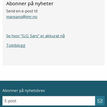
Abonner på nyheter
Send en e-post til
mareano@imr.no
Se hvor "G.O. Sars" er akkurat nå
Toktblogg
Abonner på nyhetsbrev
Epostadresse
Email
Abo