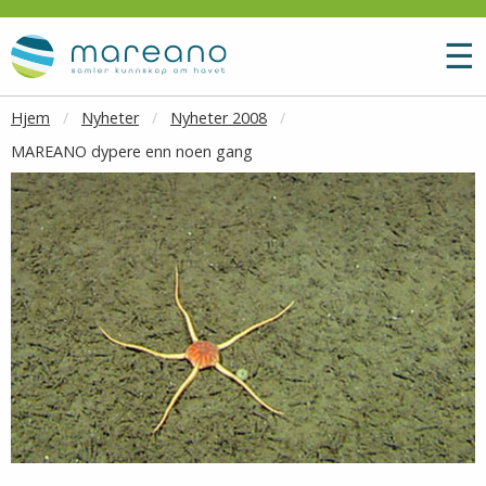
Gå til hovedinnhold
M
☰
Hjem
Nyheter
Nyheter 2008
MAREANO dypere enn noen gang