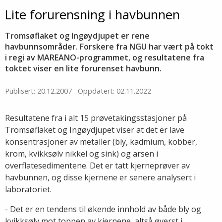
Lite forurensning i havbunnen
Tromsøflaket og Ingøydjupet er rene
havbunnsområder. Forskere fra NGU har vært på tokt
i regi av MAREANO-programmet, og resultatene fra
toktet viser en lite forurenset havbunn.
Publisert: 20.12.2007
Oppdatert: 02.11.2022
Resultatene fra i alt 15 prøvetakingsstasjoner på
Tromsøflaket og Ingøydjupet viser at det er lave
konsentrasjoner av metaller (bly, kadmium, kobber,
krom, kvikksølv nikkel og sink) og arsen i
overflatesedimentene. Det er tatt kjerneprøver av
havbunnen, og disse kjernene er senere analysert i
laboratoriet.
- Det er en tendens til økende innhold av både bly og
kvikksølv mot toppen av kjernene, altså øverst i