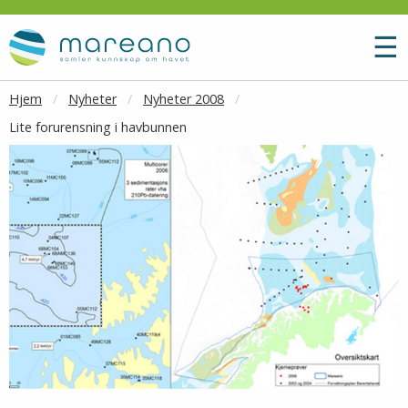
Gå til hovedinnhold
M
☰
Hjem
Nyheter
Nyheter 2008
Lite forurensning i havbunnen