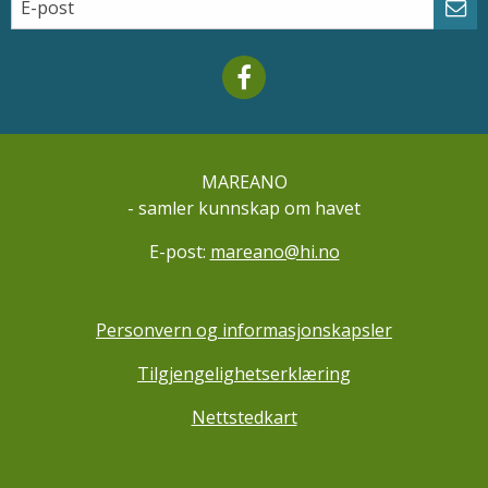
Email
Abo
Mareano facebook
MAREANO
- samler kunnskap om havet
E-post:
mareano@hi.no
Personvern og informasjonskapsler
Tilgjengelighetserklæring
Nettstedkart