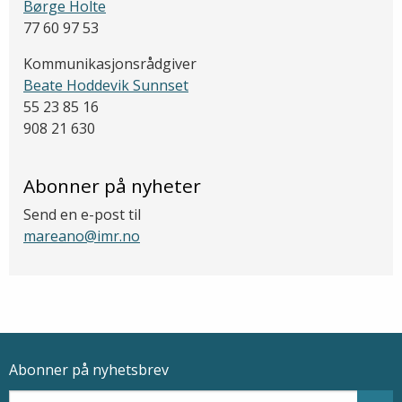
Børge Holte
77 60 97 53
Kommunikasjonsrådgiver
Beate Hoddevik Sunnset
55 23 85 16
908 21 630
Abonner på nyheter
Send en e-post til
mareano@imr.no
Abonner på nyhetsbrev
Epostadresse