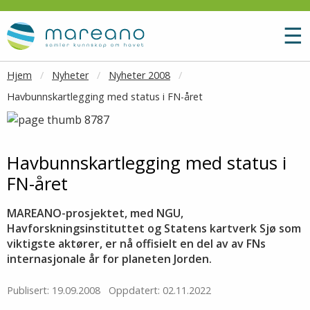
Gå til hovedinnhold
M
☰
Hjem
Nyheter
Nyheter 2008
Havbunnskartlegging med status i FN-året
Havbunnskartlegging med status i
FN-året
MAREANO-prosjektet, med NGU,
Havforskningsinstituttet og Statens kartverk Sjø som
viktigste aktører, er nå offisielt en del av av FNs
internasjonale år for planeten Jorden.
Publisert: 19.09.2008
Oppdatert: 02.11.2022