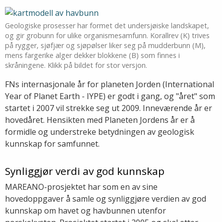
Geologiske prosesser har formet det undersjøiske landskapet,
og gir grobunn for ulike organismesamfunn. Korallrev (K) trives
på rygger, sjøfjær og sjøpølser liker seg på mudderbunn (M),
mens fargerike alger dekker blokkene (B) som finnes i
skråningene. Klikk på bildet for stor versjon.
FNs internasjonale år for planeten Jorden (International
Year of Planet Earth - IYPE) er godt i gang, og "året" som
startet i 2007 vil strekke seg ut 2009. Inneværende år er
hovedåret. Hensikten med Planeten Jordens år er å
formidle og understreke betydningen av geologisk
kunnskap for samfunnet.
Synliggjør verdi av god kunnskap
MAREANO-prosjektet har som en av sine
hovedoppgaver å samle og synliggjøre verdien av god
kunnskap om havet og havbunnen utenfor