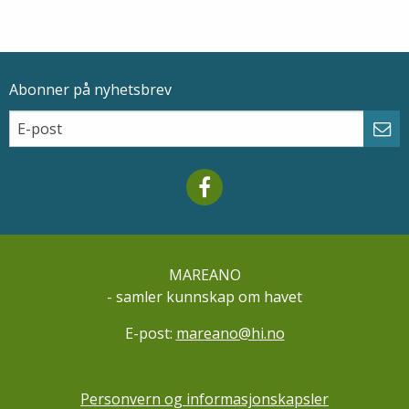
Abonner på nyhetsbrev
Epostadresse
Email
Abo
Mareano facebook
MAREANO
- samler kunnskap om havet
E-post:
mareano@hi.no
Personvern og informasjonskapsler