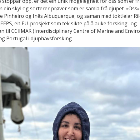
e stoppar opp, er det ein unik mogelegheit for oss som er frå
 ein skyl og sorterer prøver som er samla frå djupet. «Oss»
Pinheiro og Inês Albuquerque, og saman med toktleiar Rile
PS, eit EU-prosjekt som tek sikte på å auke forsking- og
n til CCIIMAR (Interdisciplinary Centre of Marine and Envi
 og Portugal i djuphavsforsking.