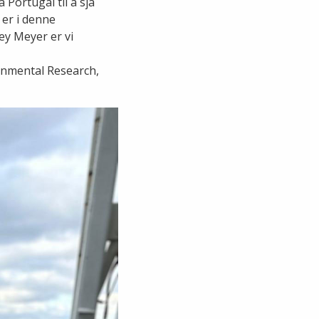
 Portugal til å sjå
 er i denne
y Meyer er vi
ronmental Research,