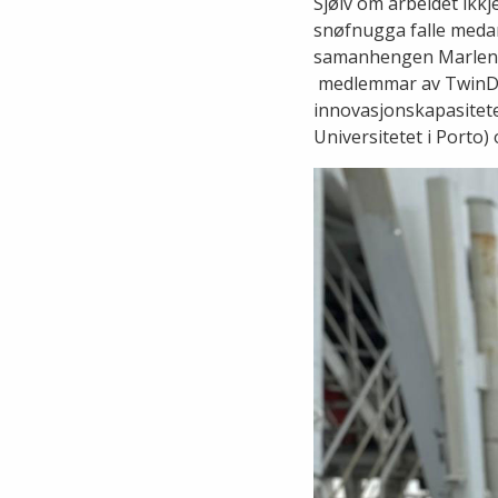
Sjølv om arbeidet ikkj
snøfnugga falle medan
samanhengen Marlene 
medlemmar av TwinDEE
innovasjonskapasitete
Universitetet i Porto)