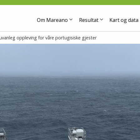
Om Mareano
Resultat
Kart og data
i uvanleg oppleving for våre portugisiske gjester