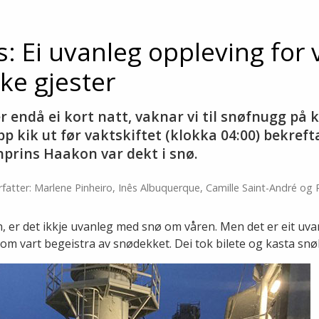
øs: Ei uvanleg oppleving for 
ke gjester
 endå ei kort natt, vaknar vi til snøfnugg på 
pp kik ut før vaktskiftet (klokka 04:00) bekref
nprins Haakon var dekt i snø.
rfatter: Marlene Pinheiro, Inês Albuquerque, Camille Saint-André og 
n, er det ikkje uvanleg med snø om våren. Men det er eit uva
om vart begeistra av snødekket. Dei tok bilete og kasta snøb