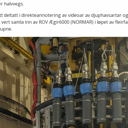
er halvvegs.
t deltatt i direkteannotering av videoar av djuphavsartar og 
vert samla inn av ROV Ægir6000 (NORMAR) i løpet av fleirfal
jupne.