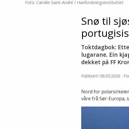
Foto: Camille Saint-André / Havforskningsinstituttet
Snø til sj
portugisis
Toktdagbok: Etter
lugarane. Ein kja
dekket på FF Kro
Publisert: 06.05.2026
Fo
Nord for polarsirkele
våre frå Sør-Europa, s