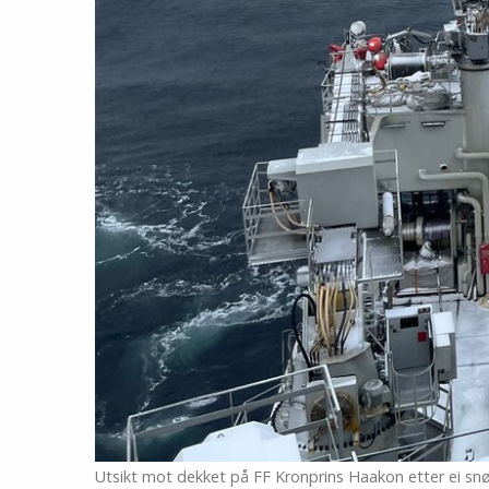
Utsikt mot dekket på FF Kronprins Haakon etter ei snør