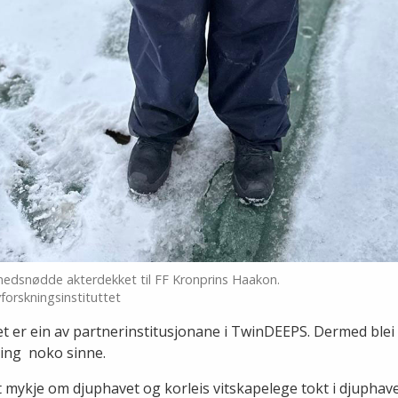
nedsnødde akterdekket til FF Kronprins Haakon.
forskningsinstituttet
et er ein av partnerinstitusjonane i TwinDEEPS. Dermed blei
ring noko sinne.
rt mykje om djuphavet og korleis vitskapelege tokt i djuphav