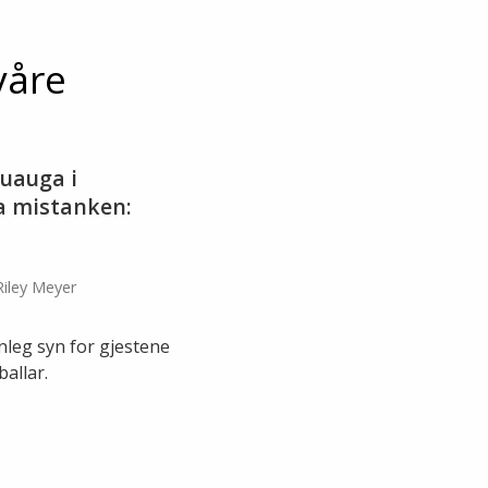
våre
kuauga i
ta mistanken:
Riley Meyer
nleg syn for gjestene
allar.