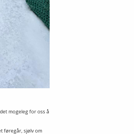
 det mogeleg for oss å
et føregår, sjølv om