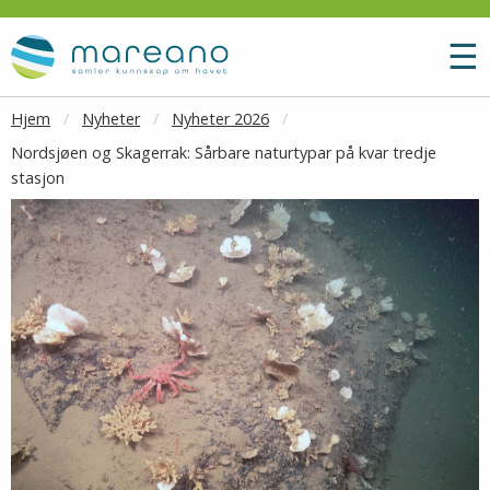
Gå til hovedinnhold
M
☰
Hjem
Nyheter
Nyheter 2026
Nordsjøen og Skagerrak: Sårbare naturtypar på kvar tredje
stasjon