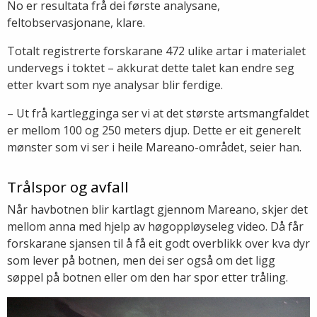
No er resultata frå dei første analysane,
feltobservasjonane, klare.
Totalt registrerte forskarane 472 ulike artar i materialet
undervegs i toktet – akkurat dette talet kan endre seg
etter kvart som nye analysar blir ferdige.
– Ut frå kartlegginga ser vi at det største artsmangfaldet
er mellom 100 og 250 meters djup. Dette er eit generelt
mønster som vi ser i heile Mareano-området, seier han.
Trålspor og avfall
Når havbotnen blir kartlagt gjennom Mareano, skjer det
mellom anna med hjelp av høgoppløyseleg video. Då får
forskarane sjansen til å få eit godt overblikk over kva dyr
som lever på botnen, men dei ser også om det ligg
søppel på botnen eller om den har spor etter tråling.