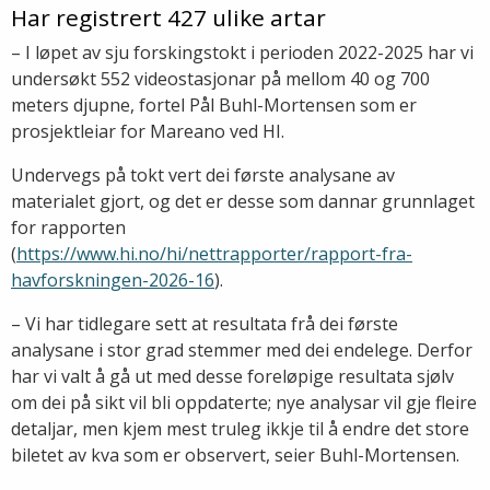
Har registrert 427 ulike artar
– I løpet av sju forskingstokt i perioden 2022-2025 har vi
undersøkt 552 videostasjonar på mellom 40 og 700
meters djupne, fortel Pål Buhl-Mortensen som er
prosjektleiar for Mareano ved HI.
Undervegs på tokt vert dei første analysane av
materialet gjort, og det er desse som dannar grunnlaget
for rapporten
(
https://www.hi.no/hi/nettrapporter/rapport-fra-
havforskningen-2026-16
).
– Vi har tidlegare sett at resultata frå dei første
analysane i stor grad stemmer med dei endelege. Derfor
har vi valt å gå ut med desse foreløpige resultata sjølv
om dei på sikt vil bli oppdaterte; nye analysar vil gje fleire
detaljar, men kjem mest truleg ikkje til å endre det store
biletet av kva som er observert, seier Buhl-Mortensen.