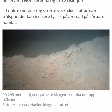
observert i Norskerenna og i Ytre Oslofjord.
– I nokre område registrerte vi skadde sjøfjør nær
trålspor, det kan indikere fysisk påverknad på sårbare
habitat.
På 245 meters djup i kystbelte Skagerrak dukka det opp eit
trålspor.
Foto: Mareano / Havforskingsinstituttet