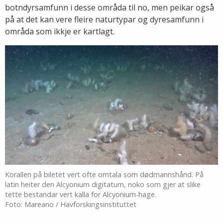
botndyrsamfunn i desse områda til no, men peikar også
på at det kan vere fleire naturtypar og dyresamfunn i
områda som ikkje er kartlagt.
Korallen på biletet vert ofte omtala som dødmannshånd. På
latin heiter den Alcyonium digitatum, noko som gjer at slike
tette bestandar vert kalla for Alcyonium-hage.
Foto: Mareano / Havforskingsinstituttet