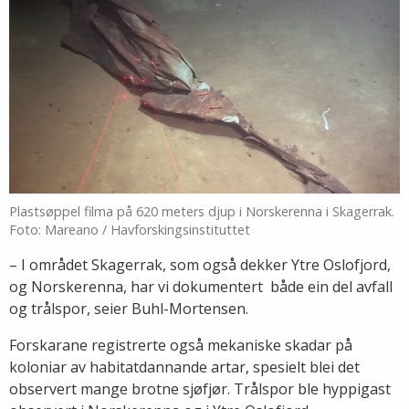
Plastsøppel filma på 620 meters djup i Norskerenna i Skagerrak.
Foto: Mareano / Havforskingsinstituttet
– I området Skagerrak, som også dekker Ytre Oslofjord,
og Norskerenna, har vi dokumentert både ein del avfall
og trålspor, seier Buhl-Mortensen.
Forskarane registrerte også mekaniske skadar på
koloniar av habitatdannande artar, spesielt blei det
observert mange brotne sjøfjør. Trålspor ble hyppigast