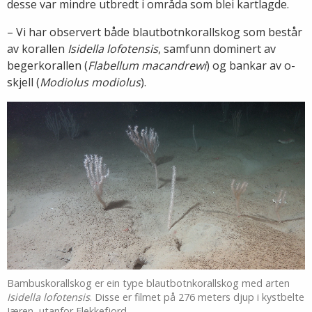
desse var mindre utbredt i områda som blei kartlagde.
– Vi har observert både blautbotnkorallskog som består
av korallen
Isidella lofotensis
, samfunn dominert av
begerkorallen (
Flabellum macandrewi
) og bankar av o-
skjell (
Modiolus modiolus
).
Bambuskorallskog er ein type blautbotnkorallskog med arten
Isidella lofotensis
. Disse er filmet på 276 meters djup i kystbelte
Jæren, utanfor Flekkefjord.​