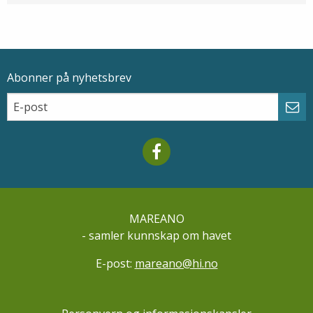
Abonner på nyhetsbrev
Epostadresse
Email
Abo
Mareano facebook
MAREANO
- samler kunnskap om havet
E-post:
mareano@hi.no