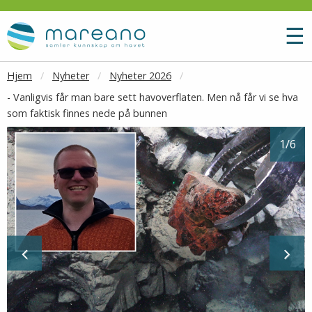
Gå til hovedinnhold
M
☰
Hjem
Nyheter
Nyheter 2026
- Vanligvis får man bare sett havoverflaten. Men nå får vi se hva
som faktisk finnes nede på bunnen
1
/6