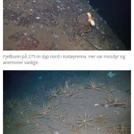
Fjellbunn på 275 m dyp nord i Kvitøyrenna. Her var mosdyr og
anemoner vanlige.