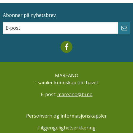
Abonner på nyhetsbrev
Epostadresse
Email
Abo
Mareano facebook
MAREANO
- samler kunnskap om havet
E-post:
mareano@hi.no
Personvern og informasjonskapsler
Tilgjengelighetserklæring