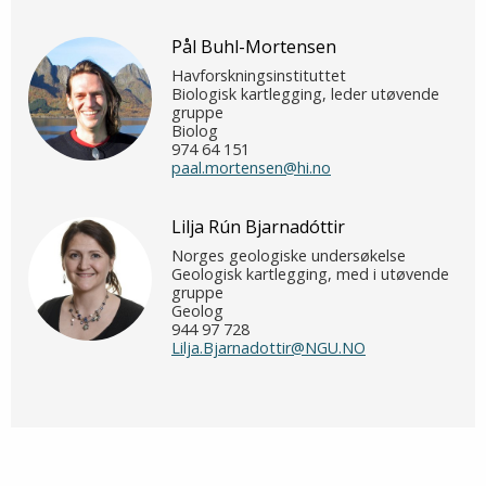
Pål Buhl-Mortensen
Havforskningsinstituttet
Biologisk kartlegging, leder utøvende
gruppe
Biolog
974 64 151
paal.mortensen@hi.no
Lilja Rún Bjarnadóttir
Norges geologiske undersøkelse
Geologisk kartlegging, med i utøvende
gruppe
Geolog
944 97 728
Lilja.Bjarnadottir@NGU.NO