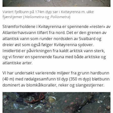
Variert fjellbunn på 174m dyp sør i Kvitøyrenna m. ulike
fjærstjerner (
Heliometra
og
Poliometra
)
Strømforholdene i Kvitøyrenna er spennende «rester» av
Atlanterhavsvann tilført fra nord. Det er den grenen av
atlantisk vann som runder nordsiden av Svalbard og
dreier øst som også følger Kvitøyrenna sydover.
Imidlertid er påvirkningen fra kaldt arktisk vann sterk,
og vi finner en spennende fauna med både arktiske og
atlantiske arter.
Vi har undersøkt varierende miljøer fra grunn hardbunn
(40 m) med rødalgesamfunn til dyp (350 m dyp) bløtbunn
dominert av blomkålkoraller, reker og slangestjerner.