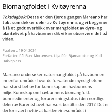
Biomangfoldet i Kvitøyrenna
Toktdagbok:
Dette er den fjerde gangen Mareano har
tokt som dekker deler av Kvitøyrenna, og vi begynner
å få et godt overblikk over mangfoldet av dyre- og
plantelivet på havbunnen slik vi kan observere det på
video.
Publisert: 19.04.2024
Forfatter: Pål Buhl-Mortensen, Lilja Rún Bjarnadottir og Kjell
Bakkeplass
Mareano undersøker naturmangfoldet på havbunnen
innenfor områder hvor de forvaltende myndighetene
har størst behov for kunnskap om havbunnens
miljø. Kunnskap om havbunnens biomangfold,
bunnsedimenter og forurensningstatus i den nordlige
delen av Barentshavet har vært bestilt siden 2017. Det er
derfor svært nyttig at kartleggingsområdet i