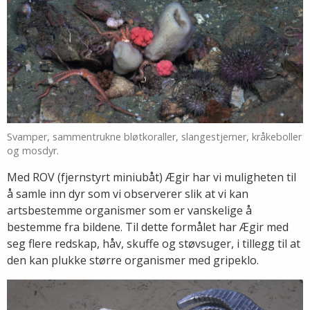
Svamper, sammentrukne bløtkoraller, slangestjerner, kråkeboller
og mosdyr.
Med ROV (fjernstyrt miniubåt) Ægir har vi muligheten til
å samle inn dyr som vi observerer slik at vi kan
artsbestemme organismer som er vanskelige å
bestemme fra bildene. Til dette formålet har Ægir med
seg flere redskap, håv, skuffe og støvsuger, i tillegg til at
den kan plukke større organismer med gripeklo.