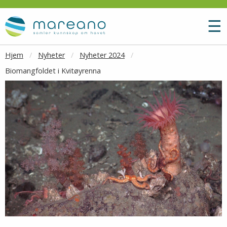
Gå til hovedinnhold
M
☰
Hjem
Nyheter
Nyheter 2024
Biomangfoldet i Kvitøyrenna