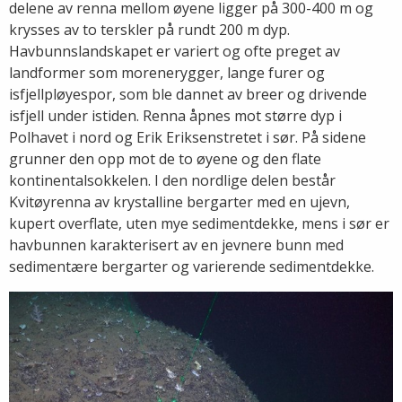
delene av renna mellom øyene ligger på 300-400 m og
krysses av to terskler på rundt 200 m dyp.
Havbunnslandskapet er variert og ofte preget av
landformer som morenerygger, lange furer og
isfjellpløyespor, som ble dannet av breer og drivende
isfjell under istiden. Renna åpnes mot større dyp i
Polhavet i nord og Erik Eriksenstretet i sør. På sidene
grunner den opp mot de to øyene og den flate
kontinentalsokkelen. I den nordlige delen består
Kvitøyrenna av krystalline bergarter med en ujevn,
kupert overflate, uten mye sedimentdekke, mens i sør er
havbunnen karakterisert av en jevnere bunn med
sedimentære bergarter og varierende sedimentdekke.