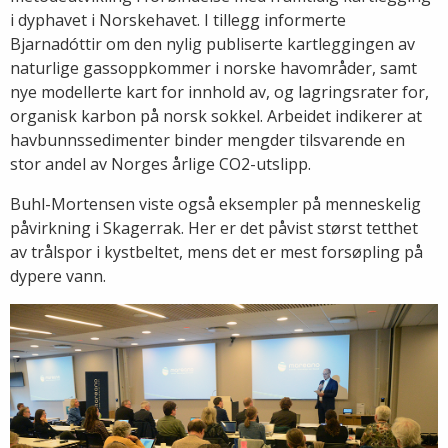
i dyphavet i Norskehavet. I tillegg informerte
Bjarnadóttir om den nylig publiserte kartleggingen av
naturlige gassoppkommer i norske havområder, samt
nye modellerte kart for innhold av, og lagringsrater for,
organisk karbon på norsk sokkel. Arbeidet indikerer at
havbunnssedimenter binder mengder tilsvarende en
stor andel av Norges årlige CO2-utslipp.
Buhl-Mortensen viste også eksempler på menneskelig
påvirkning i Skagerrak. Her er det påvist størst tetthet
av trålspor i kystbeltet, mens det er mest forsøpling på
dypere vann.