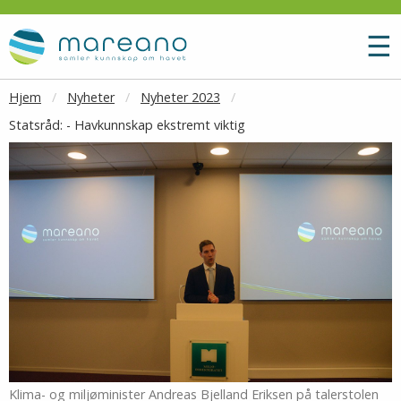
Gå til hovedinnhold
M
☰
Hjem
Nyheter
Nyheter 2023
Statsråd: - Havkunnskap ekstremt viktig
Klima- og miljøminister Andreas Bjelland Eriksen på talerstolen