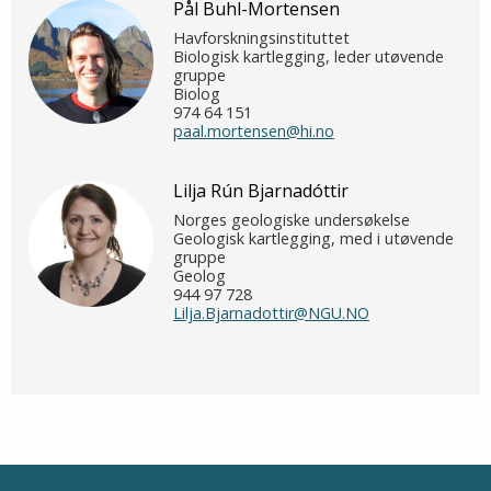
Pål Buhl-Mortensen
Havforskningsinstituttet
Biologisk kartlegging, leder utøvende
gruppe
Biolog
974 64 151
paal.mortensen@hi.no
Lilja Rún Bjarnadóttir
Norges geologiske undersøkelse
Geologisk kartlegging, med i utøvende
gruppe
Geolog
944 97 728
Lilja.Bjarnadottir@NGU.NO