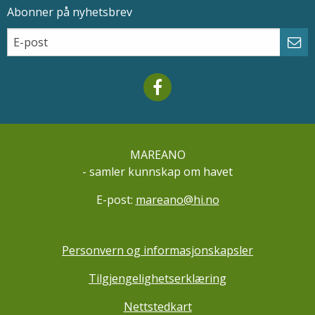
Abonner på nyhetsbrev
Epostadresse
Email
Abo
Mareano facebook
MAREANO
- samler kunnskap om havet
E-post:
mareano@hi.no
Personvern og informasjonskapsler
Tilgjengelighetserklæring
Nettstedkart