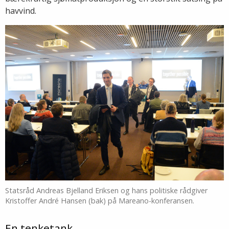
havvind.
Statsråd Andreas Bjelland Eriksen og hans politiske rådgiver
Kristoffer André Hansen (bak) på Mareano-konferansen.
En tenketank