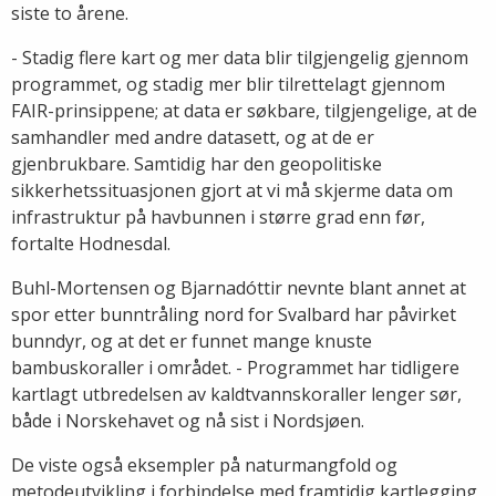
siste to årene.
- Stadig flere kart og mer data blir tilgjengelig gjennom
programmet, og stadig mer blir tilrettelagt gjennom
FAIR-prinsippene; at data er søkbare, tilgjengelige, at de
samhandler med andre datasett, og at de er
gjenbrukbare. Samtidig har den geopolitiske
sikkerhetssituasjonen gjort at vi må skjerme data om
infrastruktur på havbunnen i større grad enn før,
fortalte Hodnesdal.
Buhl-Mortensen og Bjarnadóttir nevnte blant annet at
spor etter bunntråling nord for Svalbard har påvirket
bunndyr, og at det er funnet mange knuste
bambuskoraller i området. - Programmet har tidligere
kartlagt utbredelsen av kaldtvannskoraller lenger sør,
både i Norskehavet og nå sist i Nordsjøen.
De viste også eksempler på naturmangfold og
metodeutvikling i forbindelse med framtidig kartlegging