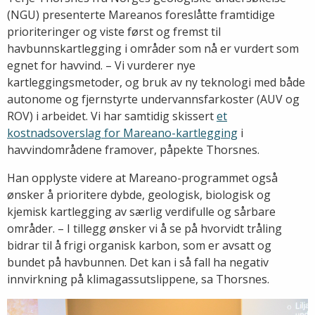
(NGU) presenterte Mareanos foreslåtte framtidige
prioriteringer og viste først og fremst til
havbunnskartlegging i områder som nå er vurdert som
egnet for havvind. – Vi vurderer nye
kartleggingsmetoder, og bruk av ny teknologi med både
autonome og fjernstyrte undervannsfarkoster (AUV og
ROV) i arbeidet. Vi har samtidig skissert
et
kostnadsoverslag for Mareano-kartlegging
i
havvindområdene framover, påpekte Thorsnes.
Han opplyste videre at Mareano-programmet også
ønsker å prioritere dybde, geologisk, biologisk og
kjemisk kartlegging av særlig verdifulle og sårbare
områder. – I tillegg ønsker vi å se på hvorvidt tråling
bidrar til å frigi organisk karbon, som er avsatt og
bundet på havbunnen. Det kan i så fall ha negativ
innvirkning på klimagassutslippene, sa Thorsnes.