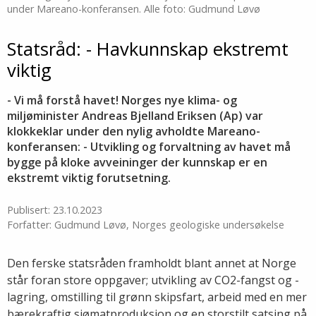
under Mareano-konferansen. Alle foto: Gudmund Løvø
Statsråd: - Havkunnskap ekstremt
viktig
- Vi må forstå havet! Norges nye klima- og
miljøminister Andreas Bjelland Eriksen (Ap) var
klokkeklar under den nylig avholdte Mareano-
konferansen: - Utvikling og forvaltning av havet må
bygge på kloke avveininger der kunnskap er en
ekstremt viktig forutsetning.
Publisert: 23.10.2023
Forfatter: Gudmund Løvø, Norges geologiske undersøkelse
Den ferske statsråden framholdt blant annet at Norge
står foran store oppgaver; utvikling av CO2-fangst og -
lagring, omstilling til grønn skipsfart, arbeid med en mer
bærekraftig sjømatproduksjon og en storstilt satsing på