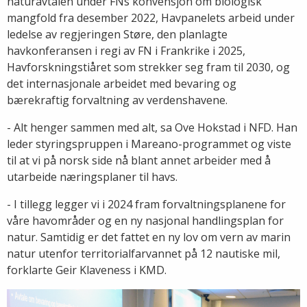
naturavtalen under FNs konvensjon om biologisk
mangfold fra desember 2022, Havpanelets arbeid under
ledelse av regjeringen Støre, den planlagte
havkonferansen i regi av FN i Frankrike i 2025,
Havforskningstiåret som strekker seg fram til 2030, og
det internasjonale arbeidet med bevaring og
bærekraftig forvaltning av verdenshavene.
- Alt henger sammen med alt, sa Ove Hokstad i NFD. Han
leder styringspruppen i Mareano-programmet og viste
til at vi på norsk side nå blant annet arbeider med å
utarbeide næringsplaner til havs.
- I tillegg legger vi i 2024 fram forvaltningsplanene for
våre havområder og en ny nasjonal handlingsplan for
natur. Samtidig er det fattet en ny lov om vern av marin
natur utenfor territorialfarvannet på 12 nautiske mil,
forklarte Geir Klaveness i KMD.