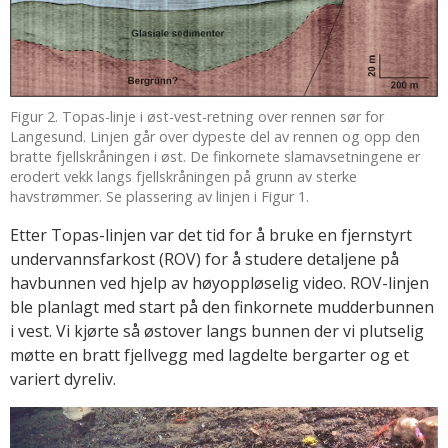
Figur 2. Topas-linje i øst-vest-retning over rennen sør for
Langesund. Linjen går over dypeste del av rennen og opp den
bratte fjellskråningen i øst. De finkornete slamavsetningene er
erodert vekk langs fjellskråningen på grunn av sterke
havstrømmer. Se plassering av linjen i Figur 1.
Etter Topas-linjen var det tid for å bruke en fjernstyrt
undervannsfarkost (ROV) for å studere detaljene på
havbunnen ved hjelp av høyoppløselig video. ROV-linjen
ble planlagt med start på den finkornete mudderbunnen
i vest. Vi kjørte så østover langs bunnen der vi plutselig
møtte en bratt fjellvegg med lagdelte bergarter og et
variert dyreliv.