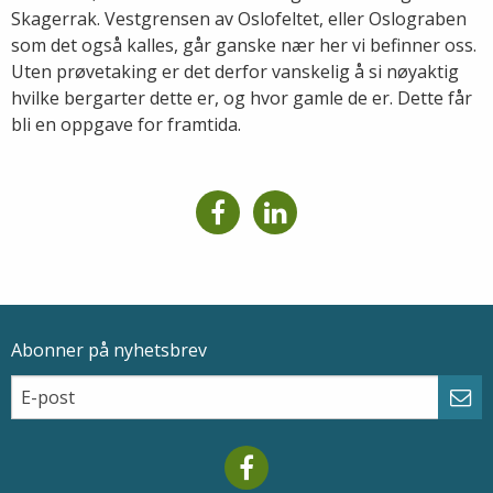
Skagerrak. Vestgrensen av Oslofeltet, eller Oslograben
som det også kalles, går ganske nær her vi befinner oss.
Uten prøvetaking er det derfor vanskelig å si nøyaktig
hvilke bergarter dette er, og hvor gamle de er. Dette får
bli en oppgave for framtida.
Abonner på nyhetsbrev
Epostadresse
Email
Abo
Mareano facebook