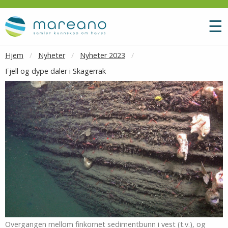
Gå til hovedinnhold
M
☰
Hjem
Nyheter
Nyheter 2023
Fjell og dype daler i Skagerrak
Overgangen mellom finkornet sedimentbunn i vest (t.v.), og