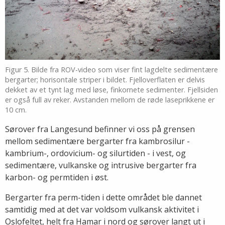
Figur 5. Bilde fra ROV-video som viser fint lagdelte sedimentære
bergarter; horisontale striper i bildet. Fjelloverflaten er delvis
dekket av et tynt lag med løse, finkornete sedimenter. Fjellsiden
er også full av reker. Avstanden mellom de røde laseprikkene er
10 cm.
Sørover fra Langesund befinner vi oss på grensen
mellom sedimentære bergarter fra kambrosilur -
kambrium-, ordovicium- og silurtiden - i vest, og
sedimentære, vulkanske og intrusive bergarter fra
karbon- og permtiden i øst.
Bergarter fra perm-tiden i dette området ble dannet
samtidig med at det var voldsom vulkansk aktivitet i
Oslofeltet, helt fra Hamar i nord og sørover langt ut i