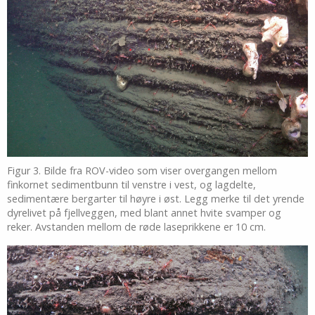
Figur 3. Bilde fra ROV-video som viser overgangen mellom
finkornet sedimentbunn til venstre i vest, og lagdelte,
sedimentære bergarter til høyre i øst. Legg merke til det yrende
dyrelivet på fjellveggen, med blant annet hvite svamper og
reker. Avstanden mellom de røde laseprikkene er 10 cm.