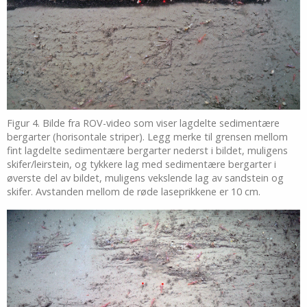
Figur 4. Bilde fra ROV-video som viser lagdelte sedimentære
bergarter (horisontale striper). Legg merke til grensen mellom
fint lagdelte sedimentære bergarter nederst i bildet, muligens
skifer/leirstein, og tykkere lag med sedimentære bergarter i
øverste del av bildet, muligens vekslende lag av sandstein og
skifer. Avstanden mellom de røde laseprikkene er 10 cm.