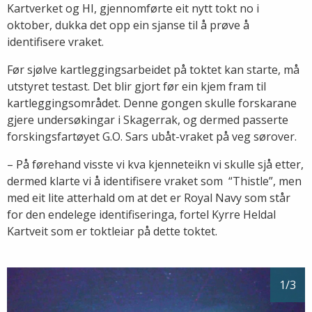
Kartverket og HI, gjennomførte eit nytt tokt no i
oktober, dukka det opp ein sjanse til å prøve å
identifisere vraket.
Før sjølve kartleggingsarbeidet på toktet kan starte, må
utstyret testast. Det blir gjort før ein kjem fram til
kartleggingsområdet. Denne gongen skulle forskarane
gjere undersøkingar i Skagerrak, og dermed passerte
forskingsfartøyet G.O. Sars ubåt-vraket på veg sørover.
– På førehand visste vi kva kjenneteikn vi skulle sjå etter,
dermed klarte vi å identifisere vraket som “Thistle”, men
med eit lite atterhald om at det er Royal Navy som står
for den endelege identifiseringa, fortel Kyrre Heldal
Kartveit som er toktleiar på dette toktet.
1
/3