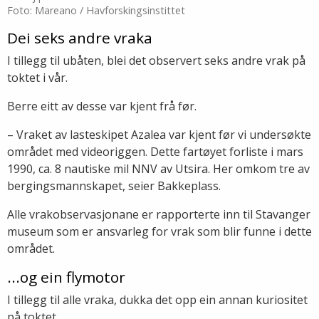
Foto: Mareano / Havforskingsinstittet
Dei seks andre vraka
I tillegg til ubåten, blei det observert seks andre vrak på
toktet i vår.
Berre eitt av desse var kjent frå før.
– Vraket av lasteskipet Azalea var kjent før vi undersøkte
området med videoriggen. Dette fartøyet forliste i mars
1990, ca. 8 nautiske mil NNV av Utsira. Her omkom tre av
bergingsmannskapet, seier Bakkeplass.
Alle vrakobservasjonane er rapporterte inn til Stavanger
museum som er ansvarleg for vrak som blir funne i dette
området.
...og ein flymotor
I tillegg til alle vraka, dukka det opp ein annan kuriositet
på toktet.