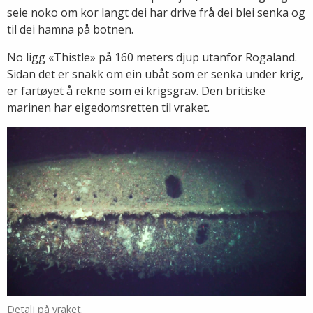
seie noko om kor langt dei har drive frå dei blei senka og
til dei hamna på botnen.
No ligg «Thistle» på 160 meters djup utanfor Rogaland.
Sidan det er snakk om ein ubåt som er senka under krig,
er fartøyet å rekne som ei krigsgrav. Den britiske
marinen har eigedomsretten til vraket.
Detalj på vraket.