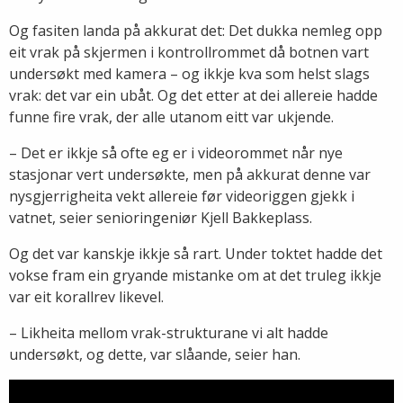
Og fasiten landa på akkurat det: Det dukka nemleg opp
eit vrak på skjermen i kontrollrommet då botnen vart
undersøkt med kamera – og ikkje kva som helst slags
vrak: det var ein ubåt. Og det etter at dei allereie hadde
funne fire vrak, der alle utanom eitt var ukjende.
– Det er ikkje så ofte eg er i videorommet når nye
stasjonar vert undersøkte, men på akkurat denne var
nysgjerrigheita vekt allereie før videoriggen gjekk i
vatnet, seier senioringeniør Kjell Bakkeplass.
Og det var kanskje ikkje så rart. Under toktet hadde det
vokse fram ein gryande mistanke om at det truleg ikkje
var eit korallrev likevel.
– Likheita mellom vrak-strukturane vi alt hadde
undersøkt, og dette, var slåande, seier han.