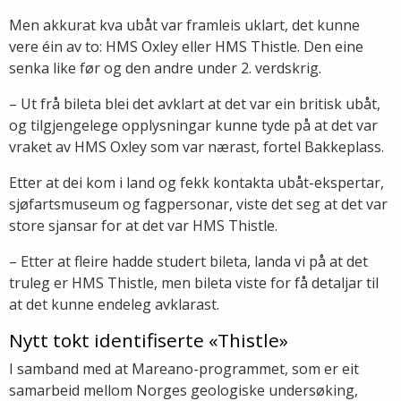
Men akkurat kva ubåt var framleis uklart, det kunne
vere éin av to: HMS Oxley eller HMS Thistle. Den eine
senka like før og den andre under 2. verdskrig.
– Ut frå bileta blei det avklart at det var ein britisk ubåt,
og tilgjengelege opplysningar kunne tyde på at det var
vraket av HMS Oxley som var nærast, fortel Bakkeplass.
Etter at dei kom i land og fekk kontakta ubåt-ekspertar,
sjøfartsmuseum og fagpersonar, viste det seg at det var
store sjansar for at det var HMS Thistle.
– Etter at fleire hadde studert bileta, landa vi på at det
truleg er HMS Thistle, men bileta viste for få detaljar til
at det kunne endeleg avklarast.
Nytt tokt identifiserte «Thistle»
I samband med at Mareano-programmet, som er eit
samarbeid mellom Norges geologiske undersøking,