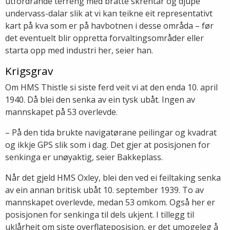
utfordrande terreng med bratte skrentar og djupe
undervass-dalar slik at vi kan teikne eit representativt
kart på kva som er på havbotnen i desse områda – før
det eventuelt blir oppretta forvaltingsområder eller
starta opp med industri her, seier han.
Krigsgrav
Om HMS Thistle si siste ferd veit vi at den enda 10. april
1940. Då blei den senka av ein tysk ubåt. Ingen av
mannskapet på 53 overlevde.
– På den tida brukte navigatørane peilingar og kvadrat
og ikkje GPS slik som i dag. Det gjer at posisjonen for
senkinga er unøyaktig, seier Bakkeplass.
Når det gjeld HMS Oxley, blei den ved ei feiltaking senka
av ein annan britisk ubåt 10. september 1939. To av
mannskapet overlevde, medan 53 omkom. Også her er
posisjonen for senkinga til dels ukjent. I tillegg til
uklårheit om siste overflateposisjon, er det umogeleg å