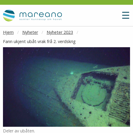
Gå til hovedinnhold
M
☰
Hjem
Nyheter
Nyheter 2023
Fann ukjent ubåt-vrak frå 2. verdskrig
Deler av ubåten.