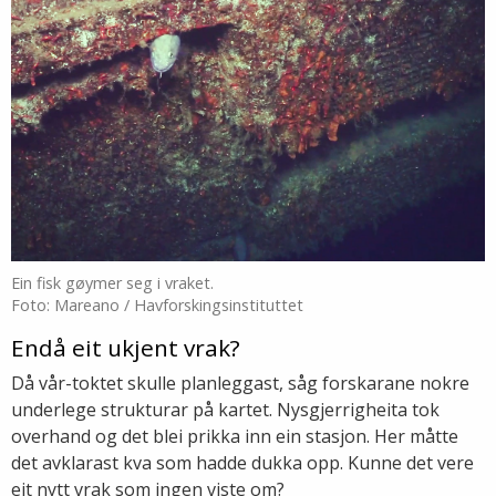
Ein fisk gøymer seg i vraket.
Foto: Mareano / Havforskingsinstituttet
Endå eit ukjent vrak?
Då vår-toktet skulle planleggast, såg forskarane nokre
underlege strukturar på kartet. Nysgjerrigheita tok
overhand og det blei prikka inn ein stasjon. Her måtte
det avklarast kva som hadde dukka opp. Kunne det vere
eit nytt vrak som ingen viste om?