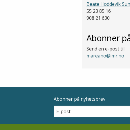
Beate Hoddevik Su
55 23 85 16
908 21 630
Abonner på
Send en e-post til
mareano@imr.no
Abonner på nyhetsbrev
Epostadresse
Email