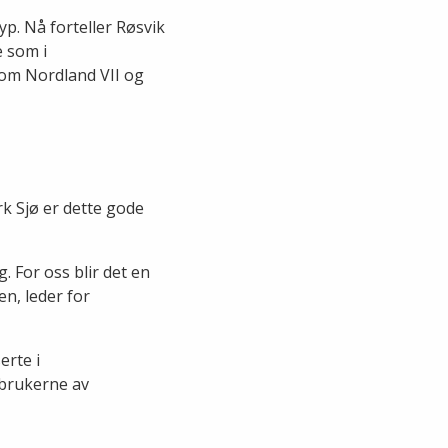
p. Nå forteller Røsvik
 som i
om Nordland VII og
k Sjø er dette gode
g. For oss blir det en
n, leder for
erte i
 brukerne av