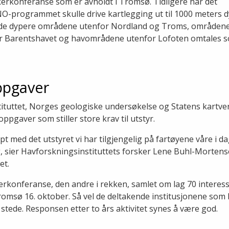
konferanse som er avholdt i Tromsø. Tidligere har det
O-programmet skulle drive kartlegging ut til 1000 meters dy
il de dypere områdene utenfor Nordland og Troms, områdene
or Barentshavet og havområdene utenfor Lofoten omtales s
ppgaver
ituttet, Norges geologiske undersøkelse og Statens kartver
ppgaver som stiller store krav til utstyr.
ypt med det utstyret vi har tilgjengelig på fartøyene våre i da
 sier Havforskningsinstituttets forsker Lene Buhl-Mortense
t.
onferanse, den andre i rekken, samlet om lag 70 interess
omsø 16. oktober. Så vel de deltakende institusjonene som
stede. Responsen etter to års aktivitet synes å være god.