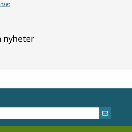
nnset
 nyheter
Abonner p