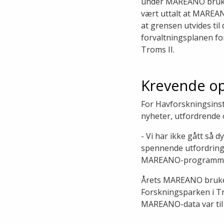
under MAREANO bruker
vært uttalt at MAREAN
at grensen utvides t
forvaltningsplanen f
Troms II.
Krevende o
For Havforskningsinst
nyheter, utfordrende o
- Vi har ikke gått så d
spennende utfordring,
MAREANO-programme
Årets MAREANO brukerk
Forskningsparken i Tr
MAREANO-data var til 