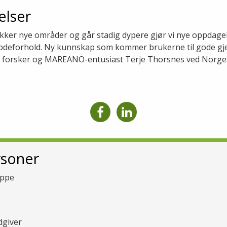
elser
ekker nye områder og går stadig dypere gjør vi nye oppdagels
dybdeforhold. Ny kunnskap som kommer brukerne til gode g
er forsker og MAREANO-entusiast Terje Thorsnes ved Norge
rsoner
uppe
giver