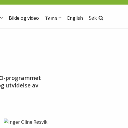
Søk
Bilde og video
English
Tema
ANO-programmet
og utvidelse av