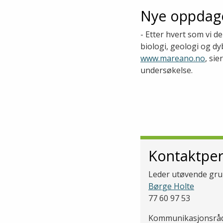
Nye oppdag
- Etter hvert som vi d
biologi, geologi og 
www.mareano.no
, si
undersøkelse.
Kontaktpe
Leder utøvende gr
Børge Holte
77 60 97 53
Kommunikasjonsråd