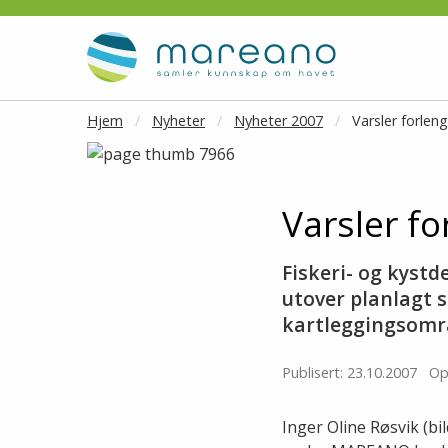
Gå til hovedinnhold
Hjem
Nyheter
Nyheter 2007
Varsler forle
Varsler f
Fiskeri- og kyst
utover planlagt s
kartleggingsomr
Publisert: 23.10.2007
Op
Inger Oline Røsvik (bi