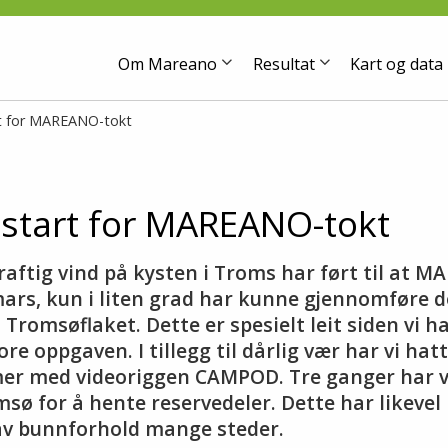
Om Mareano
Resultat
Kart og data
rt for MAREANO-tokt
 start for MAREANO-tokt
raftig vind på kysten i Troms har ført til at 
mars, kun i liten grad har kunne gjennomføre 
Tromsøflaket. Dette er spesielt leit siden vi ha
ore oppgaven. I tillegg til dårlig vær har vi hat
mer med videoriggen CAMPOD. Tre ganger har v
msø for å hente reservedeler. Dette har likevel 
v bunnforhold mange steder.