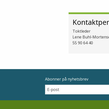
Kontaktpe
Toktleder
Lene Buhl-Mortens
55 90 64 40
Abonner på nyhetsbrev
Epostadresse
Email