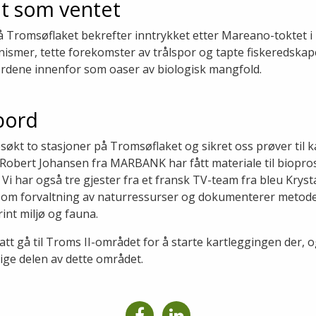
t som ventet
 Tromsøflaket bekrefter inntrykket etter Mareano-toktet i 
smer, tette forekomster av trålspor og tapte fiskeredskaper
jordene innenfor som oaser av biologisk mangfold.
bord
søkt to stasjoner på Tromsøflaket og sikret oss prøver til k
. Robert Johansen fra MARBANK har fått materiale til biopros
Vi har også tre gjester fra et fransk TV-team fra bleu Kryst
 om forvaltning av naturressurser og dokumenterer met
int miljø og fauna.
natt gå til Troms II-området for å starte kartleggingen der, o
ige delen av dette området.