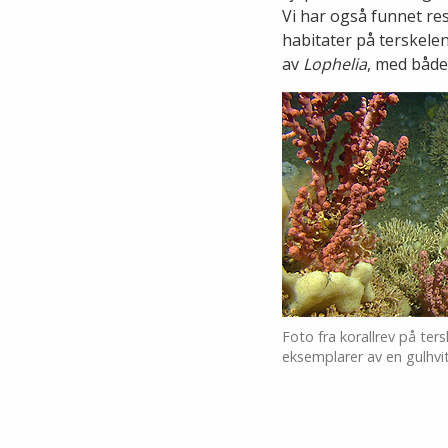
Vi har også funnet re
habitater på terskelen
av
Lophelia
, med både
Foto fra korallrev på ter
eksemplarer av en gulhvit 