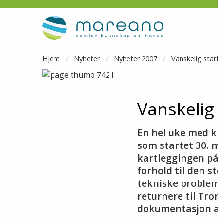
Gå til hovedinnhold
Hjem
Nyheter
Nyheter 2007
Vanskelig sta
Vanskelig
En hel uke med k
som startet 30. 
kartleggingen på 
forhold til den st
tekniske proble
returnere til Tro
dokumentasjon a