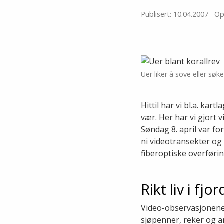
Publisert: 10.04.2007
Op
Uer liker å sove eller søke
Hittil har vi bl.a. kar
vær. Her har vi gjort 
Søndag 8. april var fo
ni videotransekter og
fiberoptiske overførin
Rikt liv i fjo
Video-observasjonene 
sjøpenner, reker og a