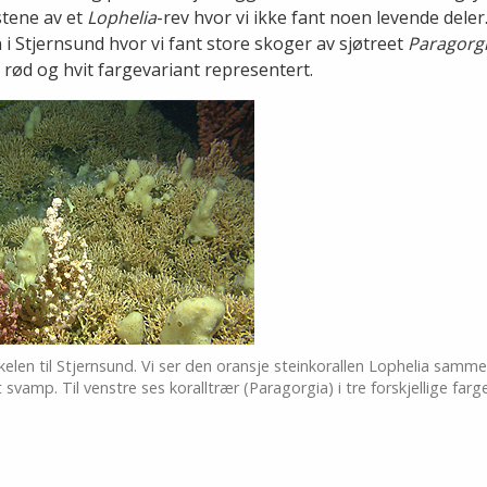
stene av et
Lophelia
-rev hvor vi ikke fant noen levende deler.
 i Stjernsund hvor vi fant store skoger av sjøtreet
Paragorg
 rød og hvit fargevariant representert.
skelen til Stjernsund. Vi ser den oransje steinkorallen Lophelia sam
svamp. Til venstre ses koralltrær (Paragorgia) i tre forskjellige farge