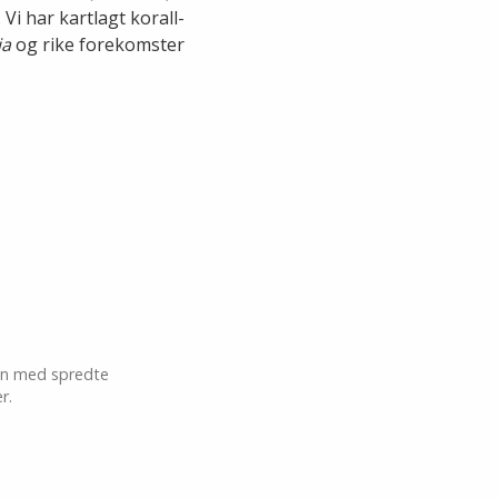
 Vi har kartlagt korall-
ia
og rike forekomster
men med spredte
r.