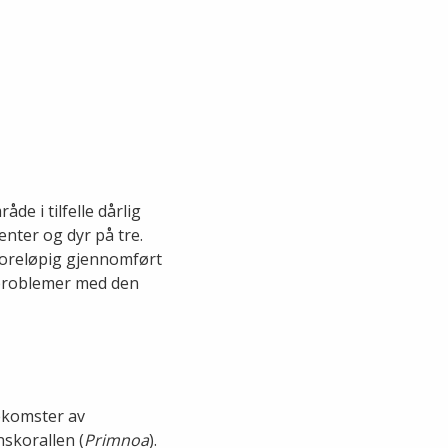
de i tilfelle dårlig
enter og dyr på tre.
 foreløpig gjennomført
å problemer med den
ekomster av
nskorallen (
Primnoa
).