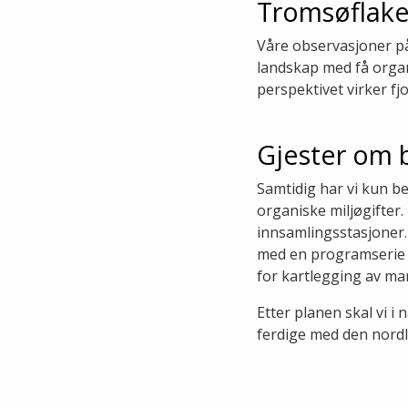
Tromsøflake
Våre observasjoner på
landskap med få organi
perspektivet virker f
Gjester om 
Samtidig har vi kun be
organiske miljøgifter
innsamlingsstasjoner. 
med en programserie
for kartlegging av mar
Etter planen skal vi i 
ferdige med den nordl