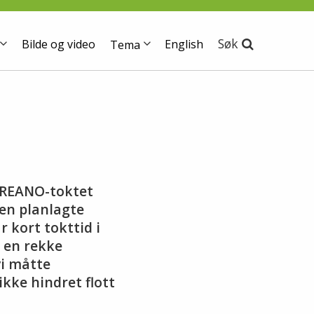
Søk
Bilde og video
English
Tema
MAREANO-toktet
den planlagte
r kort tokttid i
t en rekke
i måtte
ikke hindret flott