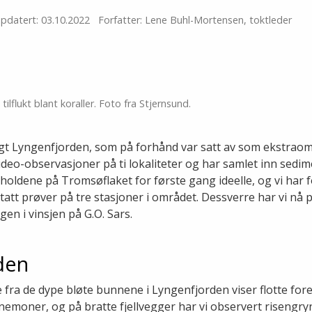
pdatert: 03.10.2022
Forfatter: Lene Buhl-Mortensen, toktleder
 tilflukt blant koraller. Foto fra Stjernsund.
tlagt Lyngenfjorden, som på forhånd var satt av som ekstraområ
video-observasjoner på ti lokaliteter og har samlet inn sedim
rholdene på Tromsøflaket for første gang ideelle, og vi har
 tatt prøver på tre stasjoner i området. Dessverre har vi n
gen i vinsjen på G.O. Sars.
rden
fra de dype bløte bunnene i Lyngenfjorden viser flotte for
nemoner, og på bratte fjellvegger har vi observert risengry