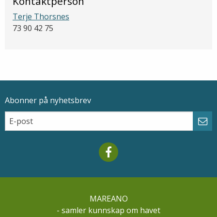
Kontaktperson
Terje Thorsnes
73 90 42 75
Abonner på nyhetsbrev
Epostadresse
Email
Abo
Mareano facebook
MAREANO
- samler kunnskap om havet