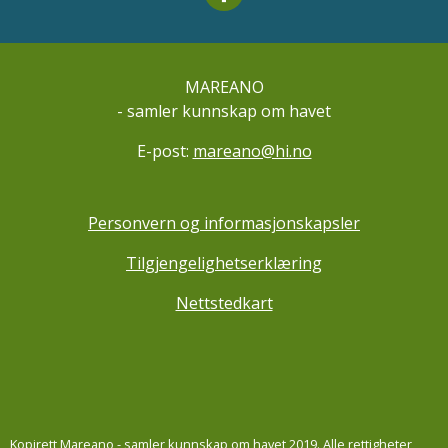
MAREANO
- samler kunnskap om havet
E-post:
mareano@hi.no
Personvern og informasjonskapsler
Tilgjengelighetserklæring
Nettstedkart
Kopirett Mareano - samler kunnskap om havet 2019. Alle rettigheter