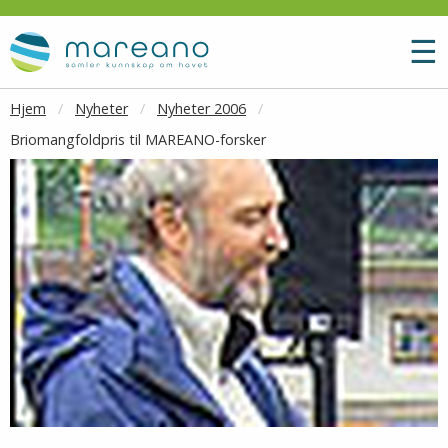
Gå til hovedinnhold
M
☰
Hjem
Nyheter
Nyheter 2006
Briomangfoldpris til MAREANO-forsker