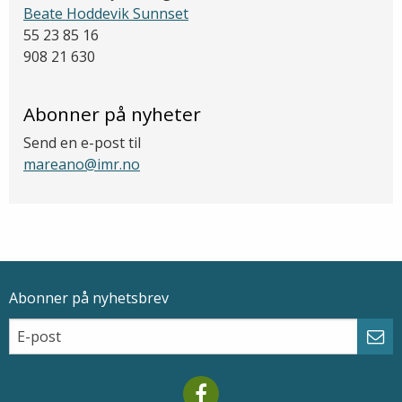
Beate Hoddevik Sunnset
55 23 85 16
908 21 630
Abonner på nyheter
Send en e-post til
mareano@imr.no
Abonner på nyhetsbrev
Epostadresse
Email
Abo
Mareano facebook