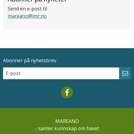
Send en e-post til
mareano@imr.no
Abonner på nyhetsbrev
Epostadresse
Email
Abo
Mareano facebook
MAREANO
- samler kunnskap om havet