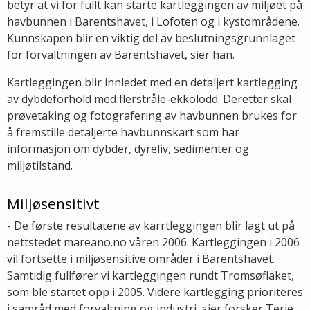
betyr at vi for fullt kan starte kartleggingen av miljøet på
havbunnen i Barentshavet, i Lofoten og i kystområdene.
Kunnskapen blir en viktig del av beslutningsgrunnlaget
for forvaltningen av Barentshavet, sier han.
Kartleggingen blir innledet med en detaljert kartlegging
av dybdeforhold med flerstråle-ekkolodd. Deretter skal
prøvetaking og fotografering av havbunnen brukes for
å fremstille detaljerte havbunnskart som har
informasjon om dybder, dyreliv, sedimenter og
miljøtilstand.
Miljøsensitivt
- De første resultatene av karrtleggingen blir lagt ut på
nettstedet mareano.no våren 2006. Kartleggingen i 2006
vil fortsette i miljøsensitive områder i Barentshavet.
Samtidig fullfører vi kartleggingen rundt Tromsøflaket,
som ble startet opp i 2005. Videre kartlegging prioriteres
i samråd med forvaltning og industri, sier forsker Terje