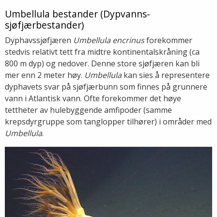
Umbellula bestander (Dypvanns-
sjøfjærbestander)
Dyphavssjøfjæren
Umbellula encrinus
forekommer
stedvis relativt tett fra midtre kontinentalskråning (ca
800 m dyp) og nedover. Denne store sjøfjæren kan bli
mer enn 2 meter høy.
Umbellula
kan sies å representere
dyphavets svar på sjøfjærbunn som finnes på grunnere
vann i Atlantisk vann. Ofte forekommer det høye
tettheter av hulebyggende amfipoder (samme
krepsdyrgruppe som tanglopper tilhører) i områder med
Umbellula
.