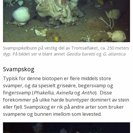
Svampspikelbunn på vestlig del av Tromsøflaket, ca. 250 meters
dyp. På bildet ser vi blant annet
Geodia baretti
og
G. atlantica
.
Svampskog
Typisk for denne biotopen er flere middels store
svamper, og da spesielt griseøre, begersvamp og
fingersvamp (
Phakellia
,
Axinella
og
Antho
). Disse
forekommer på ulike harde bunntyper dominert av stein
eller fjell. Svampskog er rik på andre arter som bruker
svampene og bunnen imellom som levested.