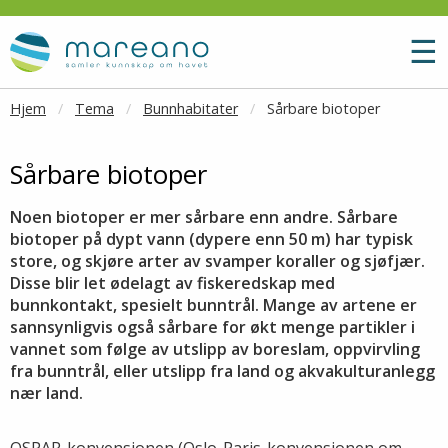
Gå til hovedinnhold
M
☰
Hjem
Tema
Bunnhabitater
Sårbare biotoper
Sårbare biotoper
Noen biotoper er mer sårbare enn andre. Sårbare
biotoper på dypt vann (dypere enn 50 m) har typisk
store, og skjøre arter av svamper koraller og sjøfjær.
Disse blir let ødelagt av fiskeredskap med
bunnkontakt, spesielt bunntrål. Mange av artene er
sannsynligvis også sårbare for økt menge partikler i
vannet som følge av utslipp av boreslam, oppvirvling
fra bunntrål, eller utslipp fra land og akvakulturanlegg
nær land.