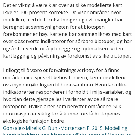
Det er viktig å være klar over at slike modellerte kart
ikke er 100 prosent korrekte. De viser områder hvor
modellen, med de forutsetninger og evt. mangler har
beregnet at sannsynligheten for at biotopen
forekommer er høy. Kartene bør sammenliknes med kart
over observerte indikatorer for sårbare biotoper, og har
også stor verdi for å planlegge og optimalisere videre
kartlegging og påvisning av forekomst av slike biotoper.
I tillegg til å være et forvaltningsverktøy, for å finne
områder med spesielt behov for vern, lærer modellene
oss mye om økologien til bunnsamfunn: Hvordan ulike
indikatorarter responderer i forhold til miljøvariabler, og
hvordan dette gjenspeiles i varianter av de sårbare
biotopene. Hvilke arter som benytter områdene. Slik
informasjon er viktig for å kunne forstå biotopenes
økologiske funksjon bedre.
Gonzalez-Mirelis G, Buhl-Mortensen P. 2015. Modelling