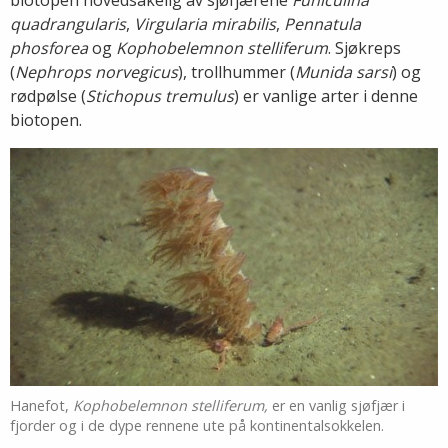
biotopen hovedsakelig av sjøfjærene
Funiculina
quadrangularis
,
Virgularia mirabilis
,
Pennatula
phosforea
og
Kophobelemnon stelliferum
. Sjøkreps
(
Nephrops norvegicus
), trollhummer (
Munida sarsi
) og
rødpølse (
Stichopus tremulus
) er vanlige arter i denne
biotopen.
Hanefot,
Kophobelemnon stelliferum,
er en vanlig sjøfjær i
fjorder og i de dype rennene ute på kontinentalsokkelen.