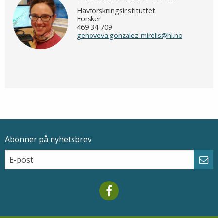
Havforskningsinstituttet
Forsker
469 34 709
genoveva.gonzalez-mirelis@hi.no
Abonner på nyhetsbrev
Epostadresse
Email
Abo
Mareano facebook