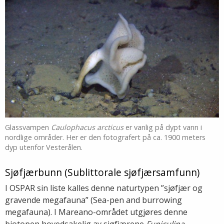
Glassvampen
Caulophacus arcticus
er vanlig på dypt vann i
nordlige områder. Her er den fotografert på ca. 1900 meters
dyp utenfor Vesterålen.
Sjøfjærbunn (Sublittorale sjøfjærsamfunn)
I OSPAR sin liste kalles denne naturtypen ”sjøfjær og
gravende megafauna” (Sea-pen and burrowing
megafauna). I Mareano-området utgjøres denne