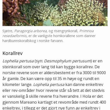
Sjøtre,
Paragorgia arborea,
og risengrynkorall,
Primnoa
resedaeformis,
er de vanligste hornkorallene som danner
hardbunnskorallskog i norske farvann.
Korallrev
Lophelia pertusa
(syn:
Desmophylum pertusum
) er en
steinkorall som over lang tid kan bygge korallrev. De
norske revene som er aldersbestemt er fra 3000 til 9000
år gamle. De kan være opp til 35 m høye og rundt en
kilometer lange.
Lophelia pertusa
kan danne enkeltrev
eller rev-områder hvor revene står så tett at det stedvis
er vanskelig å skille revene fra hverandre. I Hola er det
gjennom Mareano kartlagt et revområde med rundt 400
enkeltrev, i tillegg er det gjort nye funn av enkeltrev i