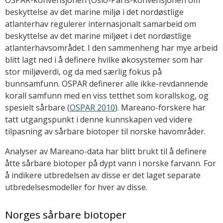
OSPAR-konvensjonen (Oslo-Paris-konvensjonen om
beskyttelse av det marine miljø i det nordøstlige
atlanterhav regulerer internasjonalt samarbeid om
beskyttelse av det marine miljøet i det nordøstlige
atlanterhavsområdet. I den sammenheng har mye arbeid
blitt lagt ned i å definere hvilke økosystemer som har
stor miljøverdi, og da med særlig fokus på
bunnsamfunn. OSPAR definerer alle ikke-revdannende
korall samfunn med en viss tetthet som korallskog, og
spesielt sårbare (
OSPAR 2010
). Mareano-forskere har
tatt utgangspunkt i denne kunnskapen ved videre
tilpasning av sårbare biotoper til norske havområder.
Analyser av Mareano-data har blitt brukt til å definere
åtte sårbare biotoper på dypt vann i norske farvann. For
å indikere utbredelsen av disse er det laget separate
utbredelsesmodeller for hver av disse.
Norges sårbare biotoper