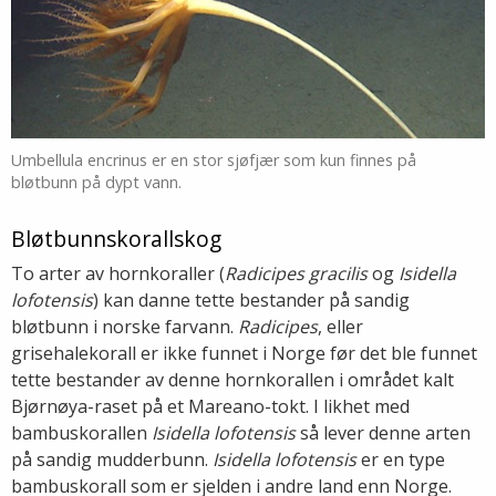
Umbellula encrinus er en stor sjøfjær som kun finnes på
bløtbunn på dypt vann.
Bløtbunnskorallskog
To arter av hornkoraller (
Radicipes gracilis
og
Isidella
lofotensis
) kan danne tette bestander på sandig
bløtbunn i norske farvann.
Radicipes
, eller
grisehalekorall er ikke funnet i Norge før det ble funnet
tette bestander av denne hornkorallen i området kalt
Bjørnøya-raset på et Mareano-tokt. I likhet med
bambuskorallen
Isidella lofotensis
så lever denne arten
på sandig mudderbunn.
Isidella lofotensis
er en type
bambuskorall som er sjelden i andre land enn Norge.