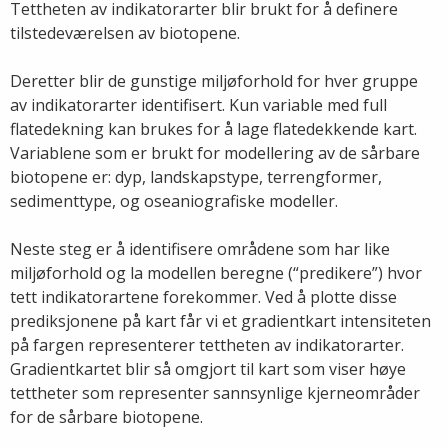
Tettheten av indikatorarter blir brukt for å definere
tilstedeværelsen av biotopene.
Deretter blir de gunstige miljøforhold for hver gruppe
av indikatorarter identifisert. Kun variable med full
flatedekning kan brukes for å lage flatedekkende kart.
Variablene som er brukt for modellering av de sårbare
biotopene er: dyp, landskapstype, terrengformer,
sedimenttype, og oseaniografiske modeller.
Neste steg er å identifisere områdene som har like
miljøforhold og la modellen beregne (“predikere”) hvor
tett indikatorartene forekommer. Ved å plotte disse
prediksjonene på kart får vi et gradientkart intensiteten
på fargen representerer tettheten av indikatorarter.
Gradientkartet blir så omgjort til kart som viser høye
tettheter som representer sannsynlige kjerneområder
for de sårbare biotopene.