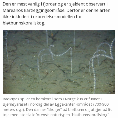
Den er mest vanlig i fjorder og er sjeldent observert i
Mareanos kartleggingsområde. Derfor er denne arten
ikke inkludert i urbredelsesmodellen for
bløtbunnskorallskog.
Radicipes sp. er en hornkorall som i Norge kun er funnet i
Bjørnøyaraset i nordlig del av Eggakanten-området (700-900
meters dyp). Den danner ”skoger” på bløtbunn og utgjør på lik
linje med Isidella lofotensis naturtypen ”bløtbunnskorallskog”.