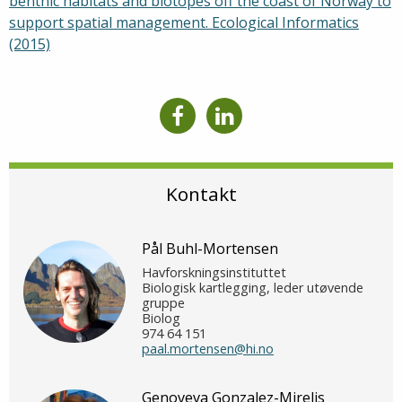
benthic habitats and biotopes off the coast of Norway to
support spatial management. Ecological Informatics
(2015)
Kontakt
Pål Buhl-Mortensen
Havforskningsinstituttet
Biologisk kartlegging, leder utøvende
gruppe
Biolog
974 64 151
paal.mortensen@hi.no
Genoveva Gonzalez-Mirelis