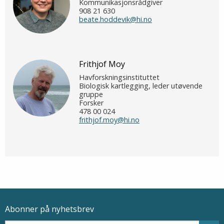
Kommunikasjonsrådgiver
908 21 630
beate.hoddevik@hi.no
Frithjof Moy
Havforskningsinstituttet
Biologisk kartlegging, leder utøvende
gruppe
Forsker
478 00 024
frithjof.moy@hi.no
Abonner på nyhetsbrev
Epostadresse