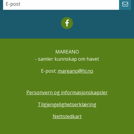
Email
Abo
Mareano facebook
MAREANO
- samler kunnskap om havet
E-post:
mareano@hi.no
Personvern og informasjonskapsler
Tilgjengelighetserklæring
Nettstedkart