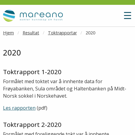
Gå til hovedinnhold
M
☰
Hjem
Resultat
Toktrapportar
2020
2020
Toktrapport 1-2020
Formålet med toktet var å innhente data for
Frøyabanken, Sula området og Haltenbanken på Midt-
Norsk sokkel i Norskehavet.
Les rapporten
(pdf)
Toktrapport 2-2020
Formålet med foreliggende tokt var å innhente