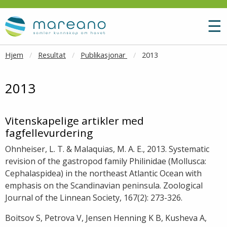
Gå til hovedinnhold
M
☰
Hjem
Resultat
Publikasjonar
2013
2013
Vitenskapelige artikler med
fagfellevurdering
Ohnheiser, L. T. & Malaquias, M. A. E., 2013. Systematic
revision of the gastropod family Philinidae (Mollusca:
Cephalaspidea) in the northeast Atlantic Ocean with
emphasis on the Scandinavian peninsula. Zoological
Journal of the Linnean Society, 167(2): 273-326.
Boitsov S, Petrova V, Jensen Henning K B, Kusheva A,