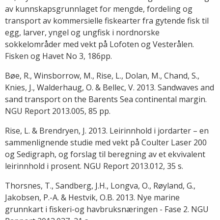
av kunnskapsgrunnlaget for mengde, fordeling og
transport av kommersielle fiskearter fra gytende fisk til
egg, larver, yngel og ungfisk i nordnorske
sokkelområder med vekt på Lofoten og Vesterålen.
Fisken og Havet No 3, 186pp.
Bøe, R., Winsborrow, M., Rise, L., Dolan, M., Chand, S.,
Knies, J., Walderhaug, O. & Bellec, V. 2013. Sandwaves and
sand transport on the Barents Sea continental margin.
NGU Report 2013.005, 85 pp.
Rise, L. & Brendryen, J. 2013. Leirinnhold i jordarter – en
sammenlignende studie med vekt på Coulter Laser 200
og Sedigraph, og forslag til beregning av et ekvivalent
leirinnhold i prosent. NGU Report 2013.012, 35 s.
Thorsnes, T., Sandberg, J.H., Longva, O., Røyland, G.,
Jakobsen, P.-A. & Hestvik, O.B. 2013. Nye marine
grunnkart i fiskeri-og havbruksnæringen - Fase 2. NGU