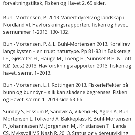
forvaltningstiltak, Fisken og Havet 2, 69 sider.
Buhl-Mortensen, P. 2013. Variert dyreliv og landskap i
Nordland VI. Havforskningsrapporten, Fisken og havet,
særnummer 1-2013: 130-132.
Buhl-Mortensen, P. & L. Buhl-Mortensen 2013. Korallrev
langs kysten – en truet naturtype. Pp 81-83 in Bakketeig
I.E., Gjøsæter H., Hauge M., Loeng H., Sunnset B.H. & Toft
K.Ø. (eds.) 2013. Havforskningsrapporten 2013. Fisken og
havet, særnr. 1–2013.
Buhl-Mortensen, L. I. Røttingen 2013. Fiskerieffekter på
bunn og bunndyr – slik kan skadene begrenses. Fisken
og Havet, særnr. 1–2013 side 63-66.
Sundby S, Fossum P, Sandvik A, Vikebø FB, Aglen A, Buhl-
Mortensen L, Folkvord A, Bakkeplass K, Buhl-Mortensen
P, Johannessen M, Jørgensen MJ, Kristiansen T,. Landa
CS, Myksvoll MS Nash R. 2013. Status og videreutvikling