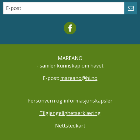
Email
Abo
Mareano facebook
MAREANO
- samler kunnskap om havet
E-post:
mareano@hi.no
Personvern og informasjonskapsler
Tilgjengelighetserklæring
Nettstedkart