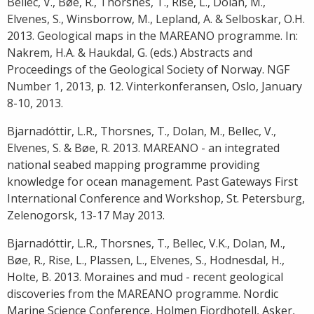
Bellec, V., Bøe, R., Thorsnes, T., Rise, L., Dolan, M.,
Elvenes, S., Winsborrow, M., Lepland, A. & Selboskar, O.H.
2013. Geological maps in the MAREANO programme. In:
Nakrem, H.A. & Haukdal, G. (eds.) Abstracts and
Proceedings of the Geological Society of Norway. NGF
Number 1, 2013, p. 12. Vinterkonferansen, Oslo, January
8-10, 2013.
Bjarnadóttir, L.R., Thorsnes, T., Dolan, M., Bellec, V.,
Elvenes, S. & Bøe, R. 2013. MAREANO - an integrated
national seabed mapping programme providing
knowledge for ocean management. Past Gateways First
International Conference and Workshop, St. Petersburg,
Zelenogorsk, 13-17 May 2013.
Bjarnadóttir, L.R., Thorsnes, T., Bellec, V.K., Dolan, M.,
Bøe, R., Rise, L., Plassen, L., Elvenes, S., Hodnesdal, H.,
Holte, B. 2013. Moraines and mud - recent geological
discoveries from the MAREANO programme. Nordic
Marine Science Conference, Holmen Fjordhotell, Asker,