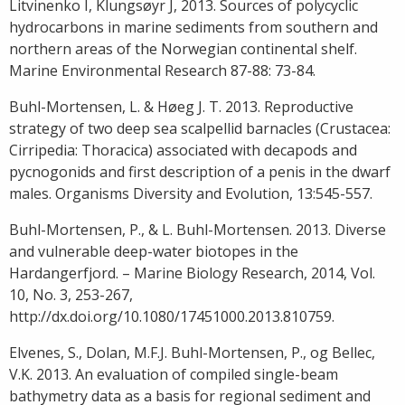
Litvinenko I, Klungsøyr J, 2013. Sources of polycyclic
hydrocarbons in marine sediments from southern and
northern areas of the Norwegian continental shelf.
Marine Environmental Research 87-88: 73-84.
Buhl-Mortensen, L. & Høeg J. T. 2013. Reproductive
strategy of two deep sea scalpellid barnacles (Crustacea:
Cirripedia: Thoracica) associated with decapods and
pycnogonids and first description of a penis in the dwarf
males. Organisms Diversity and Evolution, 13:545-557.
Buhl-Mortensen, P., & L. Buhl-Mortensen. 2013. Diverse
and vulnerable deep-water biotopes in the
Hardangerfjord. – Marine Biology Research, 2014, Vol.
10, No. 3, 253-267,
http://dx.doi.org/10.1080/17451000.2013.810759.
Elvenes, S., Dolan, M.F.J. Buhl-Mortensen, P., og Bellec,
V.K. 2013. An evaluation of compiled single-beam
bathymetry data as a basis for regional sediment and