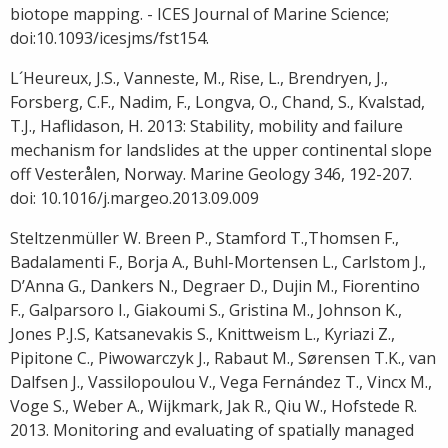
biotope mapping. - ICES Journal of Marine Science;
doi:10.1093/icesjms/fst154.
L´Heureux, J.S., Vanneste, M., Rise, L., Brendryen, J.,
Forsberg, C.F., Nadim, F., Longva, O., Chand, S., Kvalstad,
T.J., Haflidason, H. 2013: Stability, mobility and failure
mechanism for landslides at the upper continental slope
off Vesterålen, Norway. Marine Geology 346, 192-207.
doi: 10.1016/j.margeo.2013.09.009
Steltzenmüller W. Breen P., Stamford T.,Thomsen F.,
Badalamenti F., Borja A., Buhl-Mortensen L., Carlstom J.,
D’Anna G., Dankers N., Degraer D., Dujin M., Fiorentino
F., Galparsoro I., Giakoumi S., Gristina M., Johnson K.,
Jones P.J.S, Katsanevakis S., Knittweism L., Kyriazi Z.,
Pipitone C., Piwowarczyk J., Rabaut M., Sørensen T.K., van
Dalfsen J., Vassilopoulou V., Vega Fernández T., Vincx M.,
Voge S., Weber A., Wijkmark, Jak R., Qiu W., Hofstede R.
2013. Monitoring and evaluating of spatially managed