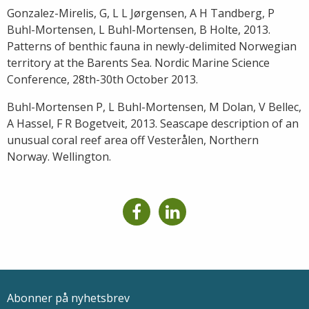
Gonzalez-Mirelis, G, L L Jørgensen, A H Tandberg, P
Buhl-Mortensen, L Buhl-Mortensen, B Holte, 2013.
Patterns of benthic fauna in newly-delimited Norwegian
territory at the Barents Sea. Nordic Marine Science
Conference, 28th-30th October 2013.
Buhl-Mortensen P, L Buhl-Mortensen, M Dolan, V Bellec,
A Hassel, F R Bogetveit, 2013. Seascape description of an
unusual coral reef area off Vesterålen, Northern
Norway. Wellington.
Abonner på nyhetsbrev
Epostadresse