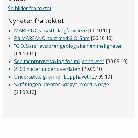
Se bilder fra toktet
Nyheter fra toktet
MAREANOs høsttokt går videre
[06.10.10]
På MAREANO-tokt med G.O. Sars
[06.10.10]
"G.O. Sars" avslører geologiske hemmeligheter
[01.10.10]
Sedimentprøvetaking for miljøanalyser
[30.09.10]
2400 meter under overflaten
[29.09.10]
Undersøkte grunne i Lopphavet
[27.09.10]
Skråningen utenfor Sørøya, Nord-Norge
[21.09.10]