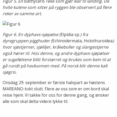
Figur 5. En
Bathycaris
reke som gjør klar til landing. De
hvite kulene som sitter på ryggen ble observert på flere
reker av samme art.
Figur 6. En dyphavs-sjøpølse (
Elpidia sp
.) fra
dyregruppen pigghuder (
Echinodermata, Holothuroidea
)
hvor sjøstjerner, sjøliljer, kråkeboller og slangestjerne
også hører til. Hos denne, og andre dyphavs-sjøpølser
er sugeføttene blitt forstørret og brukes som bein til at
gå rundt på havbunnen med. På norsk blir denne kalt
sjøgris.
Onsdag 29. september er første halvpart av høstens
MAREANO-tokt slutt. Flere av oss som er om bord skal
reise hjem. Vi takke for oss for denne gang, og ønsker
alle som skal delta videre lykke til.