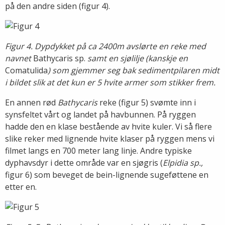
på den andre siden (figur 4).
Figur 4. Dypdykket på ca 2400m avslørte en reke med
navnet
Bathycaris sp.
samt en sjølilje (kanskje en
Comatulida
) som gjemmer seg bak sedimentpilaren midt
i bildet slik at det kun er 5 hvite armer som stikker frem.
En annen rød
Bathycaris
reke (figur 5) svømte inn i
synsfeltet vårt og landet på havbunnen. På ryggen
hadde den en klase bestående av hvite kuler. Vi så flere
slike reker med lignende hvite klaser på ryggen mens vi
filmet langs en 700 meter lang linje. Andre typiske
dyphavsdyr i dette område var en sjøgris (
Elpidia sp.,
figur 6) som beveget de bein-lignende sugeføttene en
etter en.