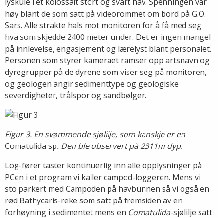
lyskule i et kolossalt stort og svart hav. Spenningen var
høy blant de som satt på videorommet om bord på G.O.
Sars. Alle strakte hals mot monitoren for å få med seg
hva som skjedde 2400 meter under. Det er ingen mangel
på innlevelse, engasjement og lærelyst blant personalet.
Personen som styrer kameraet ramser opp artsnavn og
dyregrupper på de dyrene som viser seg på monitoren,
og geologen angir sedimenttype og geologiske
severdigheter, trålspor og sandbølger.
Figur 3. En svømmende sjølilje, som kanskje er en
Comatulida sp
. Den ble observert på 2311m dyp.
Log-fører taster kontinuerlig inn alle opplysninger på
PCen i et program vi kaller campod-loggeren. Mens vi
sto parkert med Campoden på havbunnen så vi også en
rød Bathycaris-reke som satt på fremsiden av en
forhøyning i sedimentet mens en
Comatulida
-sjølilje satt