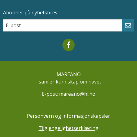
Abonner på nyhetsbrev
Epostadresse
Email
Abo
Mareano facebook
MAREANO
- samler kunnskap om havet
E-post:
mareano@hi.no
Personvern og informasjonskapsler
Tilgjengelighetserklæring