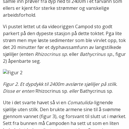
samle inn prøver fra dyp ned til 2400m i et farvann som
ellers er kjent for sterke strømmer og vanskelige
arbeidsforhold.
Vi pustet lettet ut da videoriggen Campod sto godt
parkert på den dypeste stasjon på dette toktet. Pga lite
strøm men mye løste sedimenter som ble virvlet opp, tok
det 20 minutter før et dyphavssamfunn av langstilkede
sjøliljer (enten
Rhizocrinus sp.
eller
Bathycrinus sp.
, figur
2) åpenbarte seg.
Figur 2. Et dypdykk til 2400m avslørte sjøliljer på stilk.
Disse er enten
Rhizocrinus sp.
eller
Bathycrinus sp.
Ute i det svarte havet så vi en
Comatulida
-lignende
sjølilje uten stilk. Den brukte armene sine til å svømme
gjennom vannet (figur 3), og forsvant til slutt ut i mørket.
Sett fra bunnen må Campoden ha sett ut som en liten