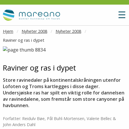
Gå til hovedinnhold
M
☰
Hjem
Nyheter 2008
Nyheter 2008
Raviner og ras i dypet
Raviner og ras i dypet
Store ravinedaler på kontinentalskråningen utenfor
Lofoten og Troms kartlegges i disse dager.
Undersjøiske ras har spilt en viktig rolle for dannelsen
av ravinedalene, som fremstår som store canyoner på
havbunnen.
Forfatter: Reidulv Bøe, Pål Buhl-Mortensen, Valerie Bellec &
John Anders Dahl