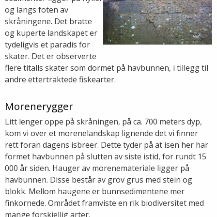
og langs foten av
skråningene. Det bratte
og kuperte landskapet er
tydeligvis et paradis for
skater. Det er observerte
flere titalls skater som dormet på havbunnen, i tillegg til
andre ettertraktede fiskearter.
Morenerygger
Litt lenger oppe på skråningen, på ca. 700 meters dyp,
kom vi over et morenelandskap lignende det vi finner
rett foran dagens isbreer. Dette tyder på at isen her har
formet havbunnen på slutten av siste istid, for rundt 15
000 år siden. Hauger av morenemateriale ligger på
havbunnen. Disse består av grov grus med stein og
blokk. Mellom haugene er bunnsedimentene mer
finkornede. Området framviste en rik biodiversitet med
mange forskjellig arter.