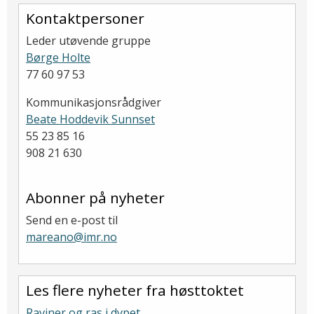
Kontaktpersoner
Leder utøvende gruppe
Børge Holte
77 60 97 53
Kommunikasjonsrådgiver
Beate Hoddevik Sunnset
55 23 85 16
908 21 630
Abonner på nyheter
Send en e-post til
mareano@imr.no
Les flere nyheter fra høsttoktet
Raviner og ras i dypet