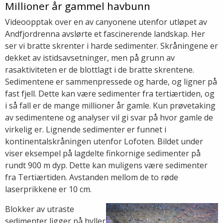
Millioner år gammel havbunn
Videoopptak over en av canyonene utenfor utløpet av
Andfjordrenna avslørte et fascinerende landskap. Her
ser vi bratte skrenter i harde sedimenter. Skråningene er
dekket av istidsavsetninger, men på grunn av
rasaktiviteten er de blottlagt i de bratte skrentene.
Sedimentene er sammenpressede og harde, og ligner på
fast fjell. Dette kan være sedimenter fra tertiærtiden, og
i så fall er de mange millioner år gamle. Kun prøvetaking
av sedimentene og analyser vil gi svar på hvor gamle de
virkelig er. Lignende sedimenter er funnet i
kontinentalskråningen utenfor Lofoten. Bildet under
viser eksempel på lagdelte finkornige sedimenter på
rundt 900 m dyp. Dette kan muligens være sedimenter
fra Tertiærtiden. Avstanden mellom de to røde
laserprikkene er 10 cm.
Blokker av utraste
sedimenter ligger på hyller