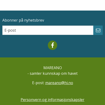
Abonner på nyhetsbrev
Epostadresse
Email
Abo
Mareano facebook
MAREANO
- samler kunnskap om havet
E-post:
mareano@hi.no
Personvern og informasjonskapsler