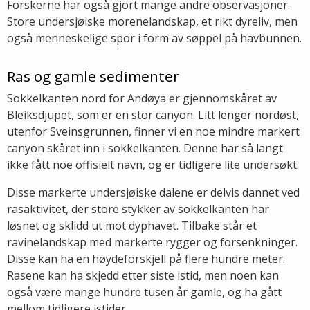
Forskerne har også gjort mange andre observasjoner.
Store undersjøiske morenelandskap, et rikt dyreliv, men
også menneskelige spor i form av søppel på havbunnen.
Ras og gamle sedimenter
Sokkelkanten nord for Andøya er gjennomskåret av
Bleiksdjupet, som er en stor canyon. Litt lenger nordøst,
utenfor Sveinsgrunnen, finner vi en noe mindre markert
canyon skåret inn i sokkelkanten. Denne har så langt
ikke fått noe offisielt navn, og er tidligere lite undersøkt.
Disse markerte undersjøiske dalene er delvis dannet ved
rasaktivitet, der store stykker av sokkelkanten har
løsnet og sklidd ut mot dyphavet. Tilbake står et
ravinelandskap med markerte rygger og forsenkninger.
Disse kan ha en høydeforskjell på flere hundre meter.
Rasene kan ha skjedd etter siste istid, men noen kan
også være mange hundre tusen år gamle, og ha gått
mellom tidligere istider.